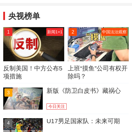
央视榜单
1
2
新闻1+1
中国法治观察
反制美国！中方公布5
上班“摸鱼”公司有权开
项措施
除吗？
新版《防卫白皮书》藏祸心
3
今日关注
U17男足国家队：未来可期
4