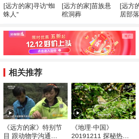
[远方的家]寻访“蜘
[远方的家]苗族悬
[远方
蛛人”
棺洞葬
居部
相关推荐
《远方的家》特别节
《地理·中国》
目 跟动物学沟通
20191211 探秘热带