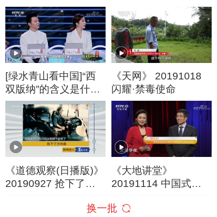
20160808
雨林3
[绿水青山看中国]“西
《天网》 20191018
双版纳”的含义是什
闪耀·禁毒使命
么？
《道德观察(日播版)》
《大地讲堂》
20190927 抢下了方
20191114 中国式扶
向盘
贫，到底赢在哪？
换一批