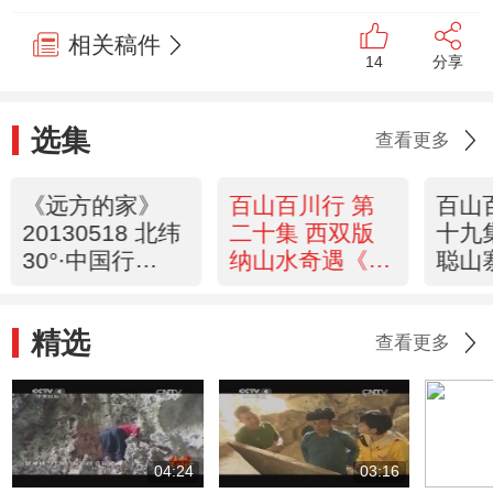
相关稿件
14
分享
选集
查看更多
《远方的家》
百山百川行 第
百山
20130518 北纬
二十集 西双版
十九
30°·中国行
纳山水奇遇《远
聪山
（105） 宜宾：
方的家》
家》 
万里长江第一城
20130517
精选
查看更多
04:24
03:16