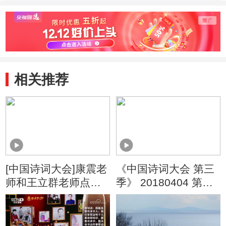
桥霜”
雪，为有暗香来”
帐下犹
相关推荐
[中国诗词大会]康震老
《中国诗词大会 第三
师和王立群老师点
季》 20180404 第十
评“我未成名君未嫁，
场
可能俱是不如人”