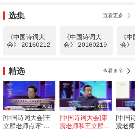
选集
查看更多
《中国诗词大
《中国诗词大
《中
会》 20160212
会》 20160219
会》 
精选
查看更多
00:21
01:31
[中国诗词大会]王
[中国诗词大会]康
[中国
立群老师点评“鸡
震老师和王立群老
震老师
声茅店月，人迹板
师点评“遥知不是
军前半