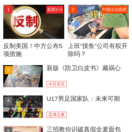
1
2
新闻1+1
中国法治观察
反制美国！中方公布5
上班“摸鱼”公司有权开
项措施
除吗？
新版《防卫白皮书》藏祸心
3
今日关注
U17男足国家队：未来可期
4
足球之夜
三招教你识破真假全麦面包
5