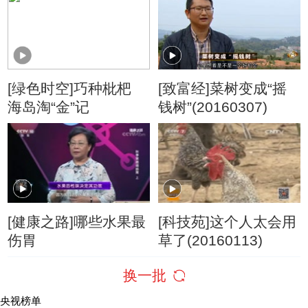
[绿色时空]巧种枇杷
[致富经]菜树变成“摇
海岛淘“金”记
钱树”(20160307)
[健康之路]哪些水果最
[科技苑]这个人太会用
伤胃
草了(20160113)
换一批
央视榜单