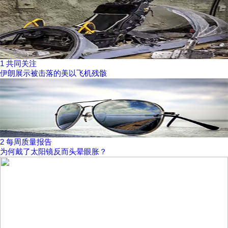
1
共同关注
伊朗展示被击落的美以飞机残骸
2
每周质量报告
为何戴了太阳镜反而头晕眼胀？