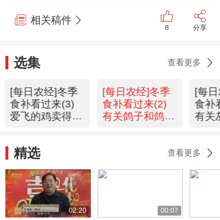
相关稿件
8
分享
选集
查看更多
[每日农经]冬季
[每日农经]冬季
[每
食补看过来(3)
食补看过来(2)
食补看
爱飞的鸡卖得俏
有关鸽子和鸽子
有关
(20151210)
蛋的秘密
的那
(20151209)
(201
精选
查看更多
02:20
00:07