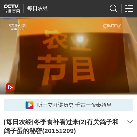
每日农经
听王立群讲历史 千古一帝秦始皇
[每日农经]冬季食补看过来(2)有关鸽子和
鸽子蛋的秘密(20151209)