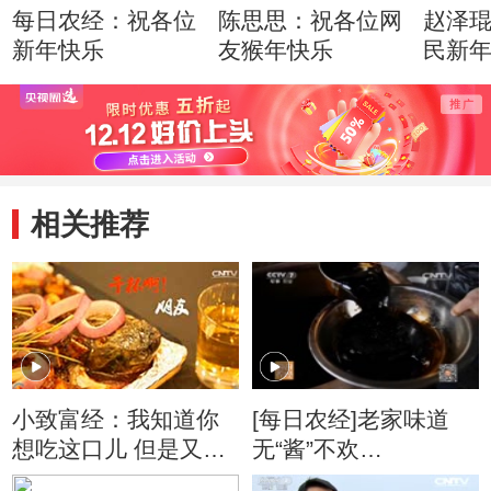
每日农经：祝各位
陈思思：祝各位网
赵泽
新年快乐
友猴年快乐
民新
相关推荐
小致富经：我知道你
[每日农经]老家味道
想吃这口儿 但是又怕
无“酱”不欢
麻烦
(20160127)