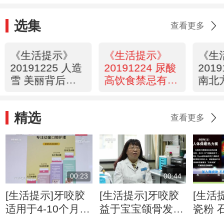
选集
查看更多
《生活提示》
《生活提示》
《生
20191225 人造
20191224 尿酸
201
雪 美丽背后藏
高饮食禁忌有哪
南北
危险
些
精选
查看更多
00:23
00:44
[生活提示]牙咬胶
[生活提示]牙咬胶
[生活
适用于4-10个月的
益于宝宝颌骨发育
瓷粉 
宝宝
促进协调性
发射