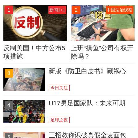
1
2
新闻1+1
中国法治观察
反制美国！中方公布5
上班“摸鱼”公司有权开
项措施
除吗？
新版《防卫白皮书》藏祸心
3
今日关注
U17男足国家队：未来可期
4
足球之夜
三招教你识破真假全麦面包
5