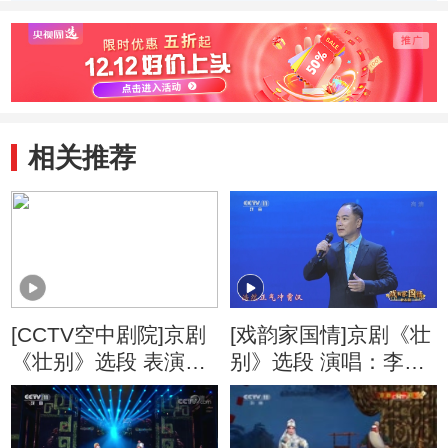
孟广禄 李宏图
贾文
相关推荐
[CCTV空中剧院]京剧
[戏韵家国情]京剧《壮
《壮别》选段 表演：
别》选段 演唱：李宏
李宏图 等
图