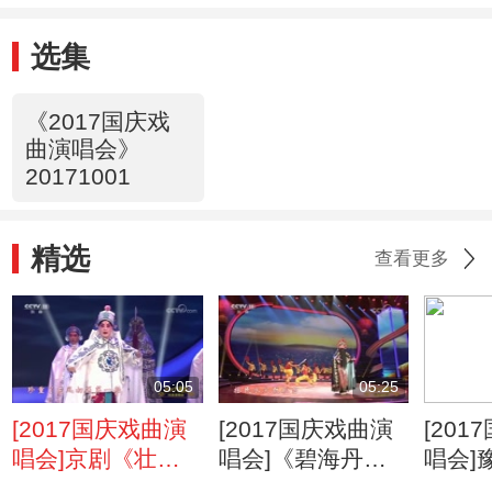
选集
《2017国庆戏
曲演唱会》
20171001
精选
查看更多
05:05
05:25
[2017国庆戏曲演
[2017国庆戏曲演
[20
唱会]京剧《壮
唱会]《碧海丹
唱会]
别》选段 表演：
心》 表演：王平
禄》选