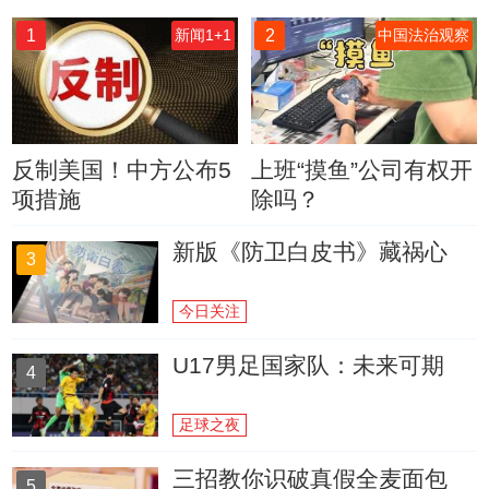
1
2
新闻1+1
中国法治观察
反制美国！中方公布5
上班“摸鱼”公司有权开
项措施
除吗？
新版《防卫白皮书》藏祸心
3
今日关注
U17男足国家队：未来可期
4
足球之夜
三招教你识破真假全麦面包
5