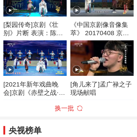
[梨园传奇]京剧《壮
《中国京剧像音像集
别》片断 表演：陈俊
萃》 20170408 京剧
杰 李宏图
《壮别》
[2021年新年戏曲晚
[角儿来了]孟广禄之子
会]京剧《赤壁之战·壮
现场献唱
别》片段 表演：孟广
换一批
禄 李宏图
央视榜单