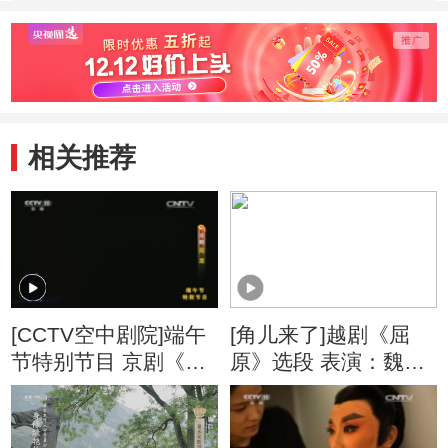
六场
七场
二场
相关推荐
[CCTV空中剧院]端午
[角儿来了]越剧《屈
节特别节目 京剧《屈
原》选段 表演：魏春
原》 第八场
芳 等