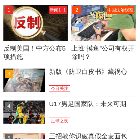
1
2
新闻1+1
中国法治观察
反制美国！中方公布5
上班“摸鱼”公司有权开
项措施
除吗？
新版《防卫白皮书》藏祸心
3
今日关注
U17男足国家队：未来可期
4
足球之夜
三招教你识破真假全麦面包
5