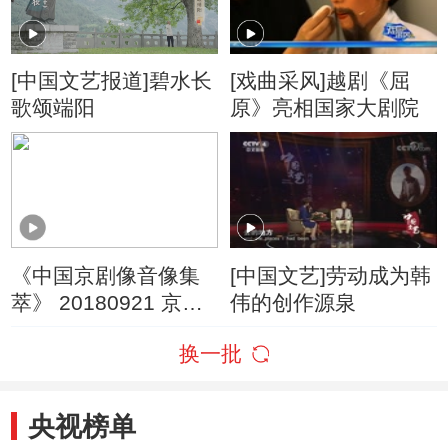
[中国文艺报道]碧水长
[戏曲采风]越剧《屈
歌颂端阳
原》亮相国家大剧院
《中国京剧像音像集
[中国文艺]劳动成为韩
萃》 20180921 京剧
伟的创作源泉
《搜孤救孤》
换一批
央视榜单