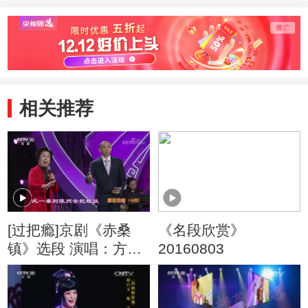
相关推荐
[过把瘾]京剧《赤桑
《名段欣赏》
镇》选段 演唱：方旭
20160803
方丽萍