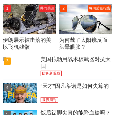
1
2
共同关注
每周质量报告
伊朗展示被击落的美
为何戴了太阳镜反而
以飞机残骸
头晕眼胀？
美国拟动用战术核武器对抗大
3
国
防务新观察
“天才”因凡蒂诺是如何失算的
4
世界周刊
饭后踮脚尖真的能降血糖吗？
5