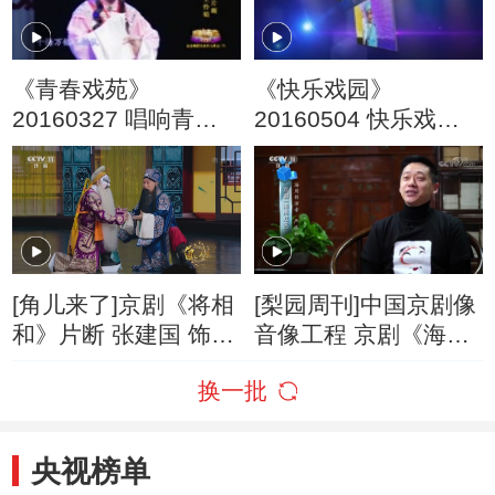
《青春戏苑》
《快乐戏园》
20160327 唱响青春
20160504 快乐戏园
走进鹤壁芝麻官大舞
演唱会 梅开朵朵为民
台（下）
放歌第三季
[角儿来了]京剧《将相
[梨园周刊]中国京剧像
和》片断 张建国 饰
音像工程 京剧《海周
蔺相如 邓沐玮 饰 廉
过关》在沪录制完成
换一批
颇
央视榜单