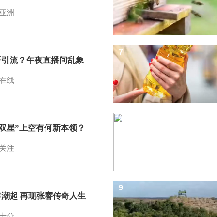
亚洲
7
语引流？午夜直播间乱象
在线
8
I双星”上空有何新本领？
关注
9
年潮起 再现张謇传奇人生
十分