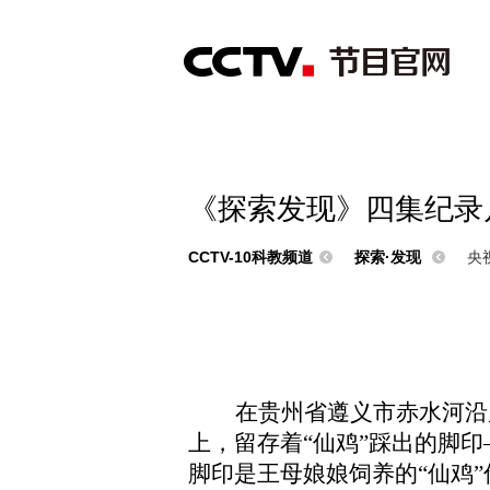
首页
直播
节目单
综合
新闻
财经
综艺
中文国际
体
《探索发现》四集纪录片
CCTV-10科教频道
探索·发现
央视
在贵州省遵义市赤水河沿
上，留存着“仙鸡”踩出的脚
脚印是王母娘娘饲养的“仙鸡