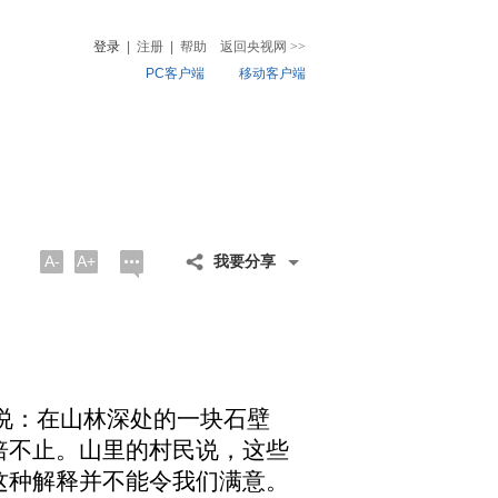
登录
|
注册
|
帮助
返回央视网
>>
PC客户端
移动客户端
音
热榜
微视频
儿
音乐
体育赛事
农业农村
A-
A+
我要分享
说：在山林深处的一块石壁
倍不止。山里的村民说，这些
这种解释并不能令我们满意。