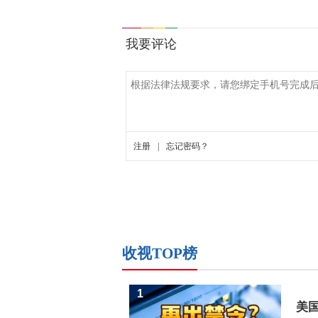
收视TOP榜
1
美