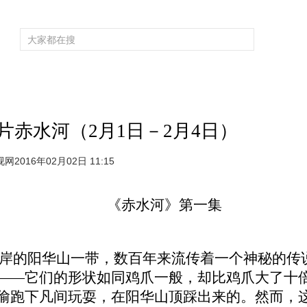
频道大全
栏目大全
片库
4K专区
听
育
电影
国防军事
电视剧
纪录
科教
戏曲
社会与法
少
赤水河（2月1日－2月4日）
网2016年02月02日 11:15
《
》
赤水河
第一集
岸的阳华山一带，数百年来流传着一个神秘的传
印——它们的形状如同鸡爪一般，却比鸡爪大了十
”偷跑下凡间玩耍，在阳华山顶踩出来的。然而，