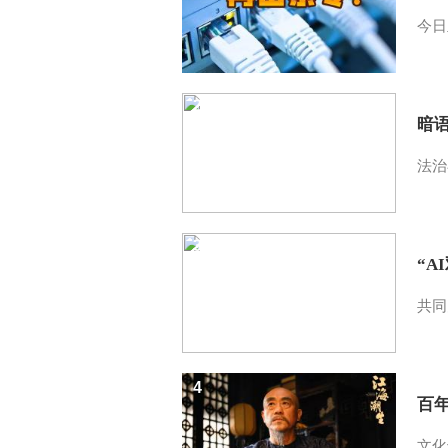
今日
2
暗
法治
3
“A
共同
4
百
文化