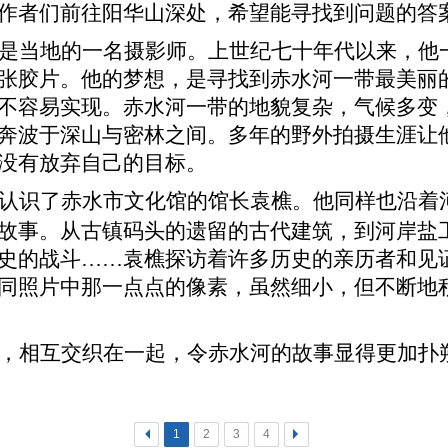
作者们前往阳华山深处，希望能寻找到问题的答
是当地的一名摄影师。上世纪七十年代以来，他
张胶片。他的梦想，是寻找到赤水河一带最美丽
不容易实现。赤水河一带的地貌复杂，气候多变
奔波于深山与密林之间。多年的野外拍摄生涯让
没有放弃自己的目标。
。
认识了赤水市文化馆的馆长袁樵
他同样也沿着
故事。从古镇码头的遗留的古代建筑，到河岸盐
史的战斗……袁樵探访着许多历史的亲历者和见
同照片中那一点点的像素，虽然细小，但不断地
。
，相互交织在一起，令赤水河的故事显得更加扑
<
1
2
3
4
>