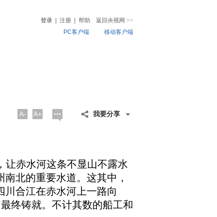
登录
|
注册
|
帮助
返回央视网
>>
PC客户端
移动客户端
音
热榜
微视频
儿
音乐
体育赛事
农业农村
A-
A+
我要分享
，让赤水河这条不显山不露水
州南北的重要水道。这其中，
四川合江在赤水河上一路向
肩最终铸就。不计其数的船工和