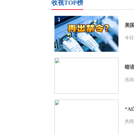
收视TOP榜
1
美
今日
2
暗
法治
3
“A
共同