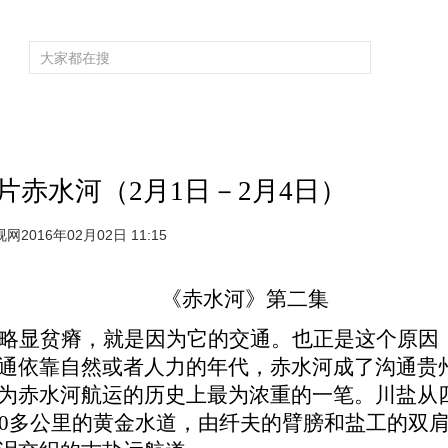
频道大全
栏目大全
片库
4K专区
听
育
电影
国防军事
电视剧
纪录
科教
戏曲
社会与法
少
赤水河（2月1日－2月4日）
网2016年02月02日 11:15
《
》
赤水河
第二集
略显贫瘠，就是因为它的交通。也正是这个原因
通依靠自然或者人力的年代，赤水河成了沟通贵
为赤水河航运的历史上最为浓重的一笔。川盐从
00多公里的黄金水道，由纤夫的臂膀和盐工的双