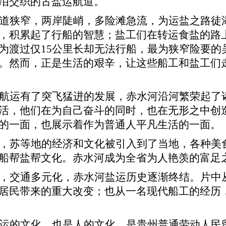
泪交织的古盐运航道。
道狭窄，两岸陡峭，多险滩急流，为运盐之路徒
，积累起了行船的智慧；盐工们在转运食盐的路
为渡过仅15公里长却无法行船，最为狭窄险要的
。然而，正是生活的艰辛，让这些船工和盐工们
航运有了突飞猛进的发展，赤水河沿河繁荣起了
活，他们在为自己奋斗的同时，也在无形之中创
的一面，也展示着作为普通人平凡生活的一面。
，苏等地的经济和文化被引入到了当地，各种美
船帮盐帮文化。赤水河成为全省为人艳羡的富足
，交通多元化，赤水河盐运历史逐渐终结。片中
居民带来的重大改变；也从一名现代船工的经历
运的文化，也是人的文化，是贵州普通劳动人民