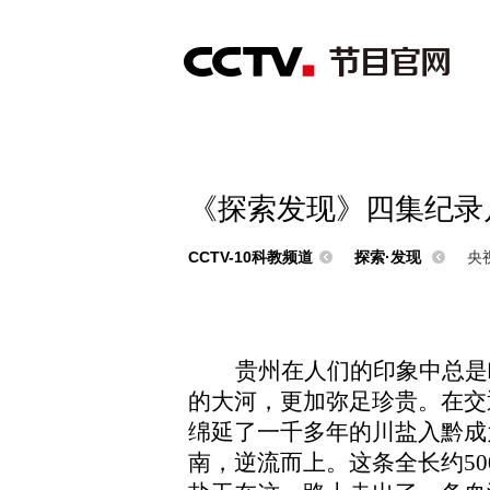
首页
直播
节目单
综合
新闻
财经
综艺
中文国际
体
《探索发现》四集纪录片
CCTV-10科教频道
探索·发现
央视
贵州在人们的印象中总是
的大河，更加弥足珍贵。在交
绵延了一千多年的川盐入黔成
南，逆流而上。这条全长约5