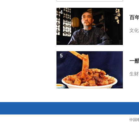
4
百
文化
5
一醋
生财
中国