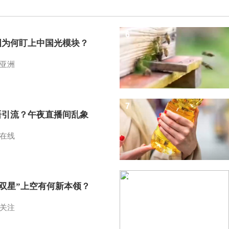
6
国为何盯上中国光模块？
亚洲
7
语引流？午夜直播间乱象
在线
8
I双星”上空有何新本领？
关注