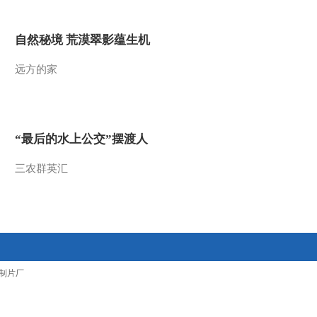
自然秘境 荒漠翠影蕴生机
远方的家
“最后的水上公交”摆渡人
三农群英汇
制片厂