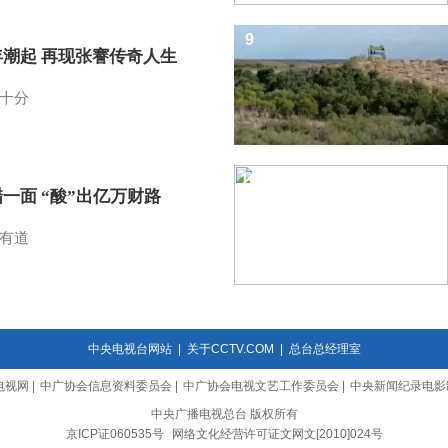
9
年潮起 再现张謇传奇人生
十分
10
一面 “酸”出亿万财路
有道
中央电视台网站
|
关于CCTV.COM
|
总台总经理室
电视网
|
中广协会信息资料委员会
|
中广协会电视文艺工作委员会
|
中央新闻纪录电影
中央广播电视总台 版权所有
京ICP证060535号
网络文化经营许可证文网文[2010]024号