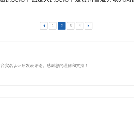
<
1
2
3
4
>