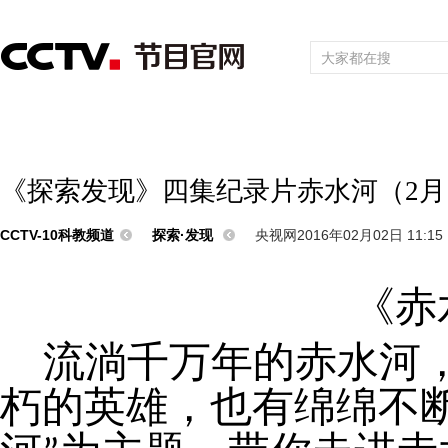
首页
直播
节目单
频道大全
栏目
综合
新闻
财经
综艺
中文国际
体育
电影
国防军事
电
《探索发现》四集纪录片赤水河（2月
CCTV-10科教频道
探索·发现
央视网2016年02月02日 11:15
《
赤
流淌千万年的赤水河
朽的英雄，也有绵绵不