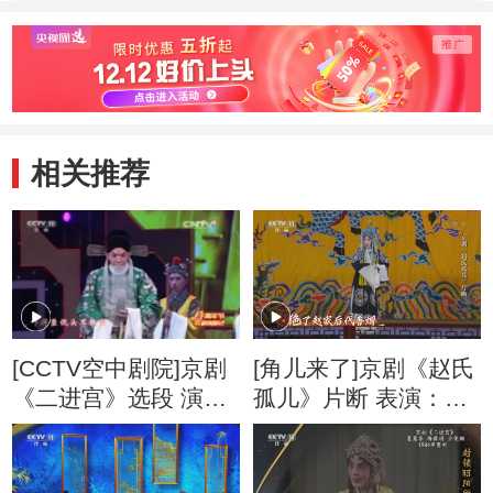
张琎
李小培等
娜 周
相关推荐
[CCTV空中剧院]京剧
[角儿来了]京剧《赵氏
《二进宫》选段 演唱
孤儿》片断 表演：张
者：马博通 张超 张其
其婷
婷