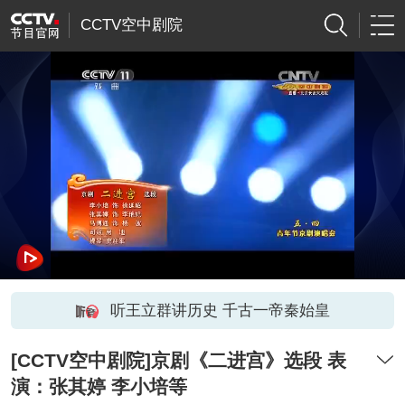
CCTV空中剧院
听王立群讲历史 千古一帝秦始皇
[CCTV空中剧院]京剧《二进宫》选段 表
演：张其婷 李小培等