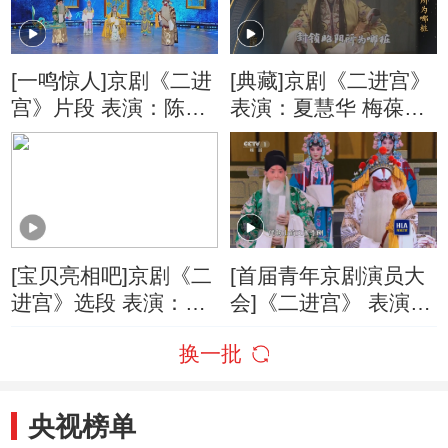
[一鸣惊人]京剧《二进
[典藏]京剧《二进宫》
宫》片段 表演：陈晓
表演：夏慧华 梅葆玥
刚 周天弈 马佳
方荣翔
[宝贝亮相吧]京剧《二
[首届青年京剧演员大
进宫》选段 表演：张
会]《二进宫》 表演
建峰
者：路洁 孟宪腾 马博
换一批
通
央视榜单