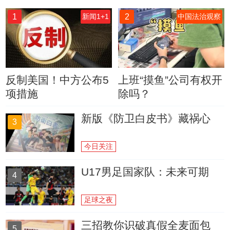
1
2
新闻1+1
中国法治观察
反制美国！中方公布5
上班“摸鱼”公司有权开
项措施
除吗？
新版《防卫白皮书》藏祸心
3
今日关注
U17男足国家队：未来可期
4
足球之夜
三招教你识破真假全麦面包
5