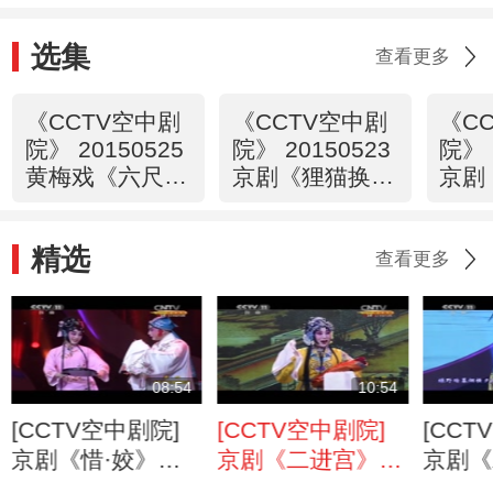
选集
查看更多
《CCTV空中剧
《CCTV空中剧
《C
院》 20150525
院》 20150523
院》 
黄梅戏《六尺
京剧《狸猫换太
京剧
巷》精彩选场
子》（上） 1/2
子》（
精选
查看更多
08:54
10:54
[CCTV空中剧院]
[CCTV空中剧院]
[CCT
京剧《惜·姣》选
京剧《二进宫》选
京剧《
段 表演：王梦婷
段 表演：张其婷
选段 