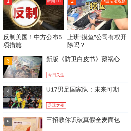
1
2
新闻1+1
中国法治观察
反制美国！中方公布5
上班“摸鱼”公司有权开
项措施
除吗？
新版《防卫白皮书》藏祸心
3
今日关注
U17男足国家队：未来可期
4
足球之夜
三招教你识破真假全麦面包
5