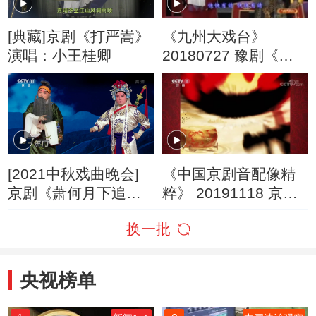
[典藏]京剧《打严嵩》
《九州大戏台》
演唱：小王桂卿
20180727 豫剧《芝
麻官挂帅》（选场）
[2021中秋戏曲晚会]
《中国京剧音配像精
京剧《萧何月下追韩
粹》 20191118 京剧
信》片断 表演：鲁肃
《草船借箭》
换一批
李亮
央视榜单