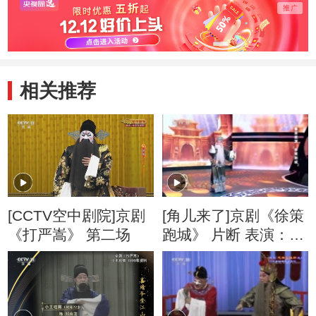
相关推荐
[CCTV空中剧院]京剧
[角儿来了]京剧《徐策
《打严嵩》 第二场
跑城》 片断 表演：鲁
肃