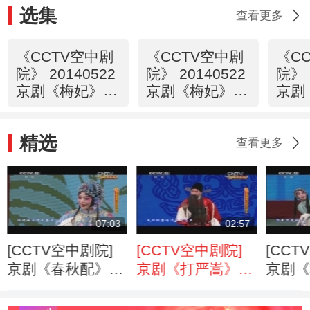
选集
查看更多
《CCTV空中剧
《CCTV空中剧
《C
院》 20140522
院》 20140522
院》 
京剧《梅妃》
京剧《梅妃》
京剧
1/2
（访谈）
2/2
精选
查看更多
07:03
02:57
[CCTV空中剧院]
[CCTV空中剧院]
[CCT
京剧《春秋配》选
京剧《打严嵩》选
京剧《
段
段
镜》片