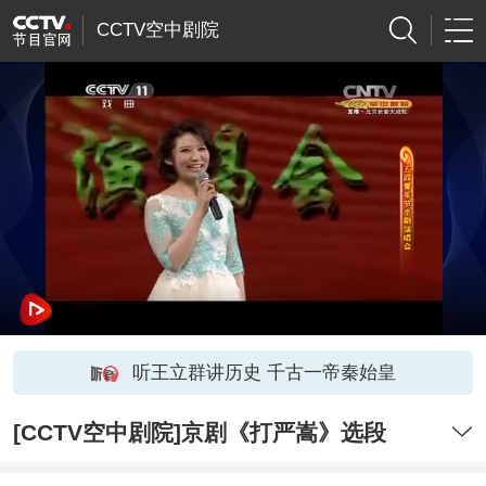
CCTV空中剧院
听王立群讲历史 千古一帝秦始皇
[CCTV空中剧院]京剧《打严嵩》选段