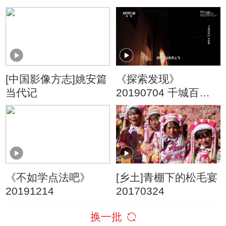
上是“中华第一龙”？
（5） 运河往事 古镇
酱香
[中国影像方志]姚安篇
《探索发现》
当代记
20190704 千城百味
（十）丰收宴
《不如学点法吧》
[乡土]青棚下的松毛宴
20191214
20170324
换一批