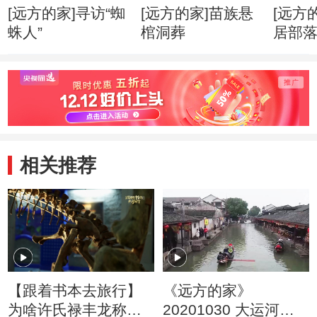
[远方的家]寻访“蜘
[远方的家]苗族悬
[远方
蛛人”
棺洞葬
居部
相关推荐
【跟着书本去旅行】
《远方的家》
为啥许氏禄丰龙称得
20201030 大运河