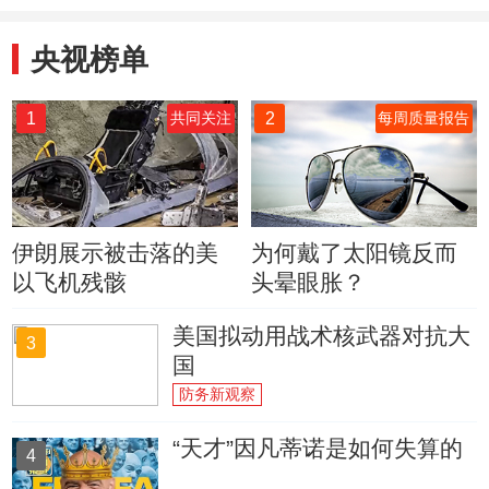
央视榜单
1
2
共同关注
每周质量报告
伊朗展示被击落的美
为何戴了太阳镜反而
以飞机残骸
头晕眼胀？
美国拟动用战术核武器对抗大
3
国
防务新观察
“天才”因凡蒂诺是如何失算的
4