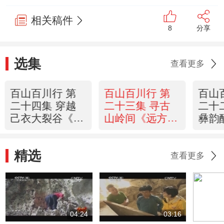
相关稿件
8
分享
选集
查看更多
百山百川行 第
百山百川行 第
百山
二十四集 穿越
二十三集 寻古
二十
己衣大裂谷《远
山岭间《远方的
彝韵
方的家》
家》 20130522
方的
20130523
2013
精选
查看更多
04:24
03:16