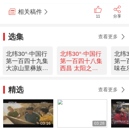
相关稿件
11
分享
选集
查看更多
北纬30°·中国行
北纬30°·中国行
北纬3
第一百四十九集
第一百四十八集
第一
大凉山里彝族年
西昌 太阳之城
味在
《远方的家》
《远方的家》
的家
20130121
20130118
2013
精选
查看更多
03:16
03:28