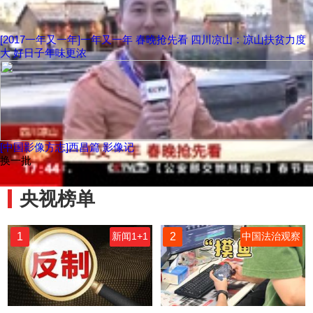
[2017一年又一年]一年又一年 春晚抢先看 四川凉山：凉山扶贫力度
大 好日子年味更浓
[中国影像方志]西昌篇 影像记
换一批
央视榜单
1
2
新闻1+1
中国法治观察