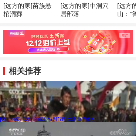
[远方的家]苗族悬
[远方的家]中洞穴
[远方
棺洞葬
居部落
山：“
婚礼
相关推荐
[远方的家]《远方的家》特别节目 大凉山里彝族年