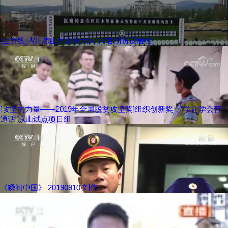
[生命线]四川凉山州森林大火 27名消防员牺牲
[攻坚的力量——2019年全国脱贫攻坚奖]组织创新奖：“学前学会普
通话”凉山试点项目组
《瞬间中国》 20190910 刘伟