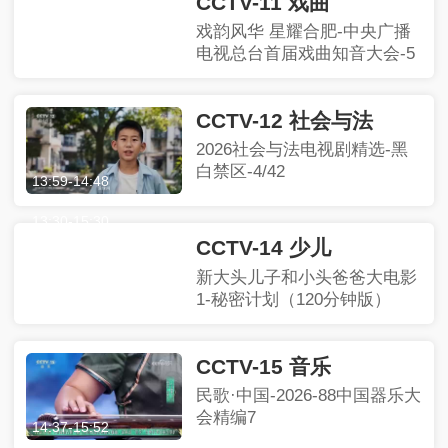
CCTV-11 戏曲
戏韵风华 星耀合肥-中央广播
电视总台首届戏曲知音大会-5
CCTV-12 社会与法
2026社会与法电视剧精选-黑
白禁区-4/42
13:59
-
14:48
CCTV-14 少儿
新大头儿子和小头爸爸大电影
1-秘密计划（120分钟版）
13:30
-
15:30
CCTV-15 音乐
民歌·中国-2026-88中国器乐大
会精编7
14:37
-
15:52