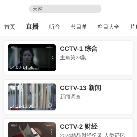
天网
新闻联播
HOT
直播
首页
听音
节目单
栏目大全
片
熊出没
制胜
CCTV-1 综合
今日说法
主角第23集
百家讲坛
14:08
-
14:56
CCTV-13 新闻
新闻调查
14:12
-
15:00
CCTV-2 财经
2024精品财经纪录-人类记忆