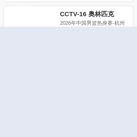
14:40
-
16:10
CCTV-16 奥林匹克
2026年中国男篮热身赛-杭州
站（中国队—荷兰队）
14:31
-
15:22
CCTV-17 农业农村
爱在青山绿水间第31集
14:14
-
15:00
CCTV-4 中文国际（欧）
温州三家人第35集
14:43
-
15:28
CCTV-4 中文国际（美）
女士的法则-（四套）-8/38