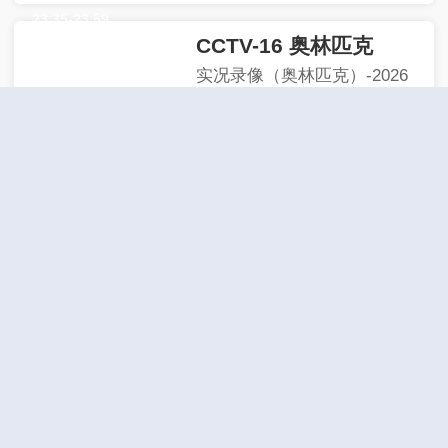
23:50
-
23:59
23:35
-
23:59
CCTV-16 奥林匹克
实况录像（奥林匹克）-2026
年世界田联钻石联赛 伦敦站
00:01
-
00:53
CCTV-17 农业农村
田野欢歌-2025-61
00:02
-
00:47
CCTV-4 中文国际（欧）
精彩音乐汇（海外版）-2026-
212
00:00
-
00:30
CCTV-4 中文国际（美）