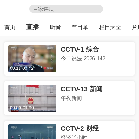
百家讲坛
天网
新闻联播
HOT
直播
首页
听音
节目单
栏目大全
片
制胜
熊出没
CCTV-1 综合
今日说法
今日说法-2026-142
00:11
-
00:42
CCTV-13 新闻
午夜新闻
00:00
-
01:00
CCTV-2 财经
经济半小时