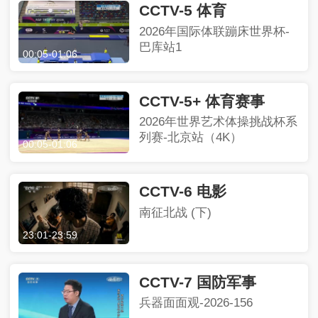
CCTV-5 体育
2026年国际体联蹦床世界杯-
巴库站1
00:05
-
01:06
CCTV-5+ 体育赛事
2026年世界艺术体操挑战杯系
列赛-北京站（4K）
00:05
-
01:06
CCTV-6 电影
南征北战 (下)
23:01
-
23:59
CCTV-7 国防军事
兵器面面观-2026-156