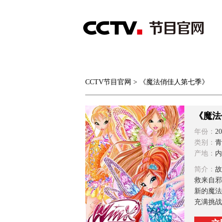
首页
直播
节目单
CCTV节目官网
> 《魔法俏佳人第七季》
综合
新闻
财经
综艺
中文国际
体
《魔法
年份：
20
类别：
青
产地：
内
简介：
故
救来自邪
新的魔法
充满挑战