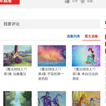
即观看
点赞
收藏
我要评论
选集列表
图文选集
《魔法俏佳人7》
《魔法俏佳人7》
《魔法俏佳人7》
第3集 仙籁魔法
第4集 宇宙的第一
第5集 来自过去的
道色彩
朋友