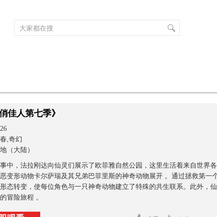
频道大全
栏目大全
片库
4K专区
听
育
电影
国防军事
电视剧
纪录
科教
戏曲
社会与法
少
俏佳人第七季》
26
春,奇幻
地（大陆）
事中，法拉刚达向仙灵们展示了欧菲雅自然公园，这里生活着来自世界各
恶变形动物卡尔萨瑞及其兄弟巴菲里斯的神奇动物展开 。通过拯救第一
形态转变，使每位角色与一只神奇动物建立了特殊的共生联系。此外，仙
的冒险旅程 。