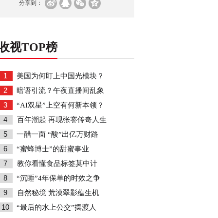
分享到：
收视TOP榜
1
美国为何盯上中国光模块？
2
暗语引流？午夜直播间乱象
3
“AI双星”上空有何新本领？
4
百年潮起 再现张謇传奇人生
5
一醋一面 “酸”出亿万财路
6
“蜜蜂博士”的甜蜜事业
7
教你看懂食品标签莫中计
8
“沉睡”4年保单的时效之争
9
自然秘境 荒漠翠影蕴生机
10
“最后的水上公交”摆渡人