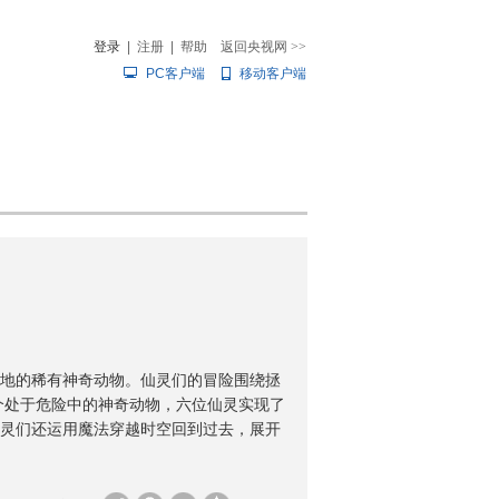
登录
|
注册
|
帮助
返回央视网
>>
PC客户端
移动客户端
音
热榜
微视频
儿
音乐
体育赛事
农业农村
地的稀有神奇动物。仙灵们的冒险围绕拯
个处于危险中的神奇动物，六位仙灵实现了
灵们还运用魔法穿越时空回到过去，展开