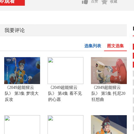
即观看
点赞
收藏
我要评论
选集列表
图文选集
《2049超能猩云
《2049超能猩云
《2049超能猩云
队》 第3集 梦境大
队》 第4集 看不见
队》 第5集 托尼20
反攻
的心愿
狂想曲