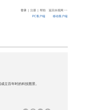
登录
|
注册
|
帮助
返回央视网
>>
PC客户端
移动客户端
音
热榜
微视频
儿
音乐
体育赛事
农业农村
中国成立百年时的科技图景。