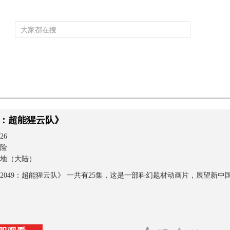
频道大全
栏目大全
片库
4K专区
听
育
电影
国防军事
电视剧
纪录
科教
戏曲
社会与法
少
49：超能猩云队》
26
险
地（大陆）
2049：超能猩云队》 一共有25集，这是一部科幻题材动画片，展望新