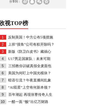
分享到：
收视TOP榜
1
反制美国！中方公布5项措施
2
上班“摸鱼”公司有权开除吗？
3
新版《防卫白皮书》藏祸心
4
U17男足国家队：未来可期
5
三招教你识破真假全麦面包
6
美国为何盯上中国光模块？
7
暗语引流？午夜直播间乱象
8
“AI双星”上空有何新本领？
9
百年潮起 再现张謇传奇人生
10
一醋一面 “酸”出亿万财路