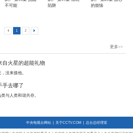
不可能
陷阱
的烦恼
<
1
2
>
更多>>
 来自火星的超能礼物
觉，没来接他。
 手手去哪了
鸟类与人类和谐共存。
中央电视台网站
|
关于CCTV.COM
|
总台总经理室