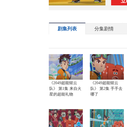
立
剧集列表
分集剧情
《2049超能猩云
《2049超能猩云
队》 第1集 来自火
队》 第2集 手手去
星的超能礼物
哪了