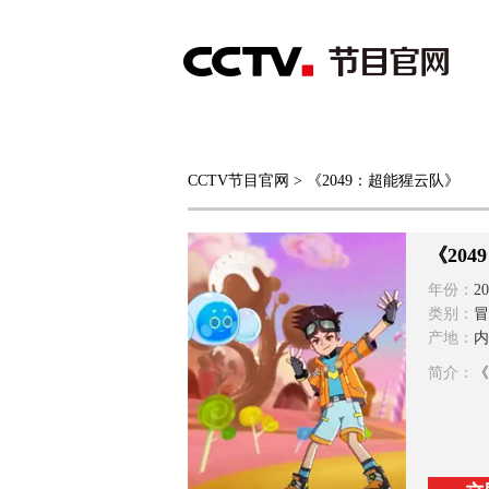
首页
直播
节目单
CCTV节目官网
> 《2049：超能猩云队》
综合
新闻
财经
综艺
中文国际
体
《20
年份：
20
类别：
冒
产地：
内
简介：
《