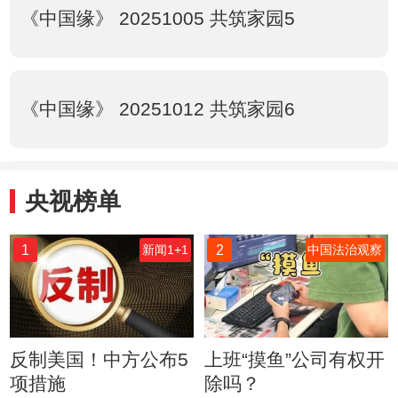
《中国缘》 20251005 共筑家园5
《中国缘》 20251012 共筑家园6
央视榜单
1
2
新闻1+1
中国法治观察
反制美国！中方公布5
上班“摸鱼”公司有权开
项措施
除吗？