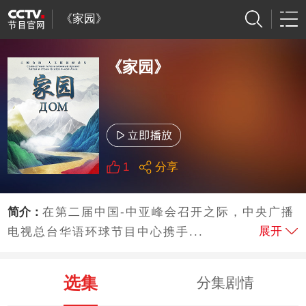
《家园》
《家园》
1
分享
简介：
在第二届中国-中亚峰会召开之际，中央广播
展开
电视总台华语环球节目中心携手...
选集
分集剧情