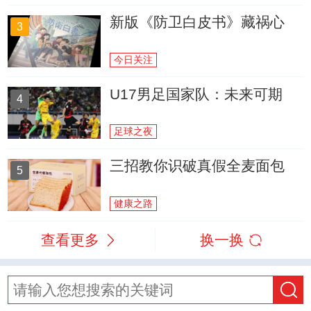
新版《防卫白皮书》藏祸心
3
今日关注
U17男足国家队：未来可期
4
足球之夜
三招教你识破真假全麦面包
5
健康之路
查看更多
换一换