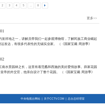
2
3
4
5
...
8
>
更多>>
01
的发祥地之一，讲解员带我们一起参观博物馆，了解民族工商业崛起
运发达，有很多代表性的无锡实业家。 （《国家宝藏·周游季》
02
江南水景园林之长，这里有着范蠡和西施的美好爱情故事。薛家花园
绪皇帝的外交官，他亲自设计了整个花园。 （《国家宝藏·周游季》
中央电视台网站
|
关于CCTV.COM
|
总台总经理室