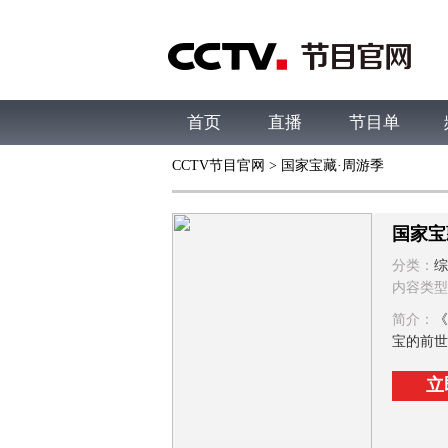
首页
直播
节目单
CCTV节目官网
> 国家宝藏·周游季
综合
新闻
财经
综艺
中文国际
体
国家宝
分类：
综
内容类型
简介：
《
宝的前世
立