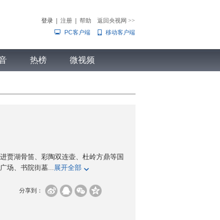
登录
|
注册
|
帮助
返回央视网
>>
PC客户端
移动客户端
音
热榜
微视频
儿
音乐
体育赛事
农业农村
进贾湖骨笛、彩陶双连壶、杜岭方鼎等国
场、书院街墓...
展开全部
分享到：