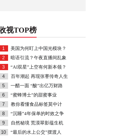
收视TOP榜
1
美国为何盯上中国光模块？
2
暗语引流？午夜直播间乱象
3
“AI双星”上空有何新本领？
4
百年潮起 再现张謇传奇人生
5
一醋一面 “酸”出亿万财路
6
“蜜蜂博士”的甜蜜事业
7
教你看懂食品标签莫中计
8
“沉睡”4年保单的时效之争
9
自然秘境 荒漠翠影蕴生机
10
“最后的水上公交”摆渡人