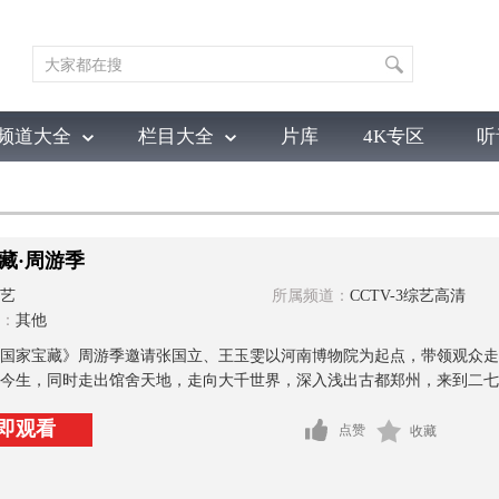
频道大全
栏目大全
片库
4K专区
听
育
电影
国防军事
电视剧
纪录
科教
戏曲
社会与法
少
藏·周游季
艺
所属频道：
CCTV-3综艺高清
：
其他
国家宝藏》周游季邀请张国立、王玉雯以河南博物院为起点，带领观众走
今生，同时走出馆舍天地，走向大千世界，深入浅出古都郑州，来到二七广
即观看
点赞
收藏