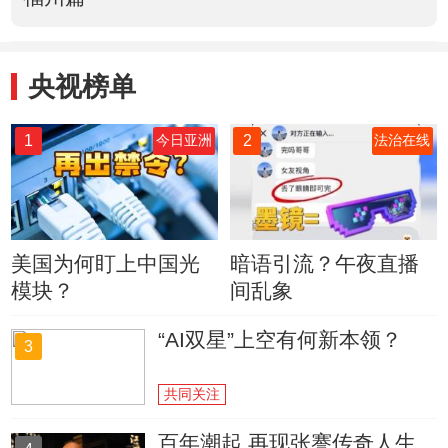
央视榜单
1
2
今日亚洲
法治在线
美国为何盯上中国光
暗语引流？午夜直播
模块？
间乱象
“AI双星”上空有何新本领？
3
共同关注
百年潮起 再现张謇传奇人生