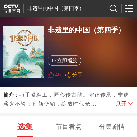
非遗里的中国（第四季）
非遗里的中国（第四季）
46
分享
简介：
巧手凝精工，匠心传古韵。守正传承，非遗
展开
薪火不辍；创新交融，绽放时代光...
选集
节目看点
分集剧情