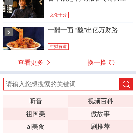
4
文化十分
一醋一面 “酸”出亿万财路
5
生财有道
查看更多
换一换
听音
视频百科
祖国美
微故事
ai美食
剧推荐