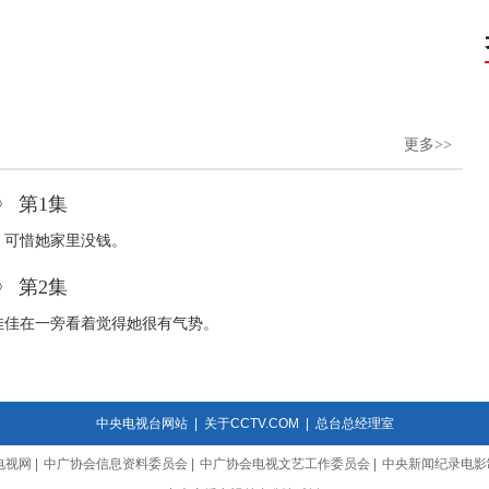
更多>>
 第1集
，可惜她家里没钱。
 第2集
佳佳在一旁看着觉得她很有气势。
中央电视台网站
|
关于CCTV.COM
|
总台总经理室
电视网
|
中广协会信息资料委员会
|
中广协会电视文艺工作委员会
|
中央新闻纪录电影