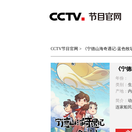
首页
直播
节目单
CCTV节目官网
> 《宁德山海奇遇记-蓝色牧
综合
新闻
财经
综艺
中文国际
体
《宁德
年份：
类别：
生
产地：
内
简介：
动
连家船民