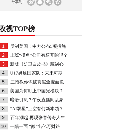
分享到：
收视TOP榜
1
反制美国！中方公布5项措施
2
上班“摸鱼”公司有权开除吗？
3
新版《防卫白皮书》藏祸心
4
U17男足国家队：未来可期
5
三招教你识破真假全麦面包
6
美国为何盯上中国光模块？
7
暗语引流？午夜直播间乱象
8
“AI双星”上空有何新本领？
9
百年潮起 再现张謇传奇人生
10
一醋一面 “酸”出亿万财路