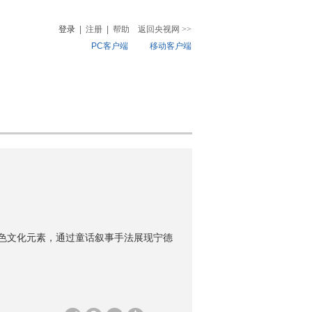
登录
|
注册
|
帮助
返回央视网
>>
PC客户端
移动客户端
音
热榜
微视频
儿
音乐
体育赛事
农业农村
特色文化元素，通过童话叙事手法展现宁德