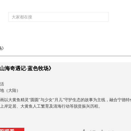
频道大全
栏目大全
片库
4K专区
听
场》
育
电影
国防军事
电视剧
纪录
科教
戏曲
社会与法
少
山海奇遇记-蓝色牧场》
活
地（大陆）
画以大黄鱼精灵“圆圆”与少女“月儿”守护生态的故事为主线，融合宁德
上岸定居、大黄鱼人工繁育及清海行动等脱贫振兴历程。