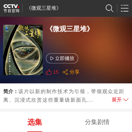
《微观三星堆》
《微观三星堆》
15
分享
简介：
该片以新的制作技术为引领，带领观众近距
展开
离、沉浸式欣赏这些重量级新面孔...
选集
分集剧情