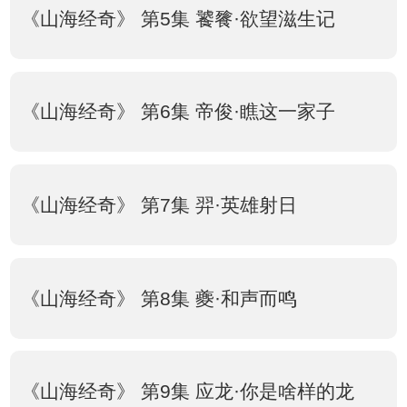
《山海经奇》 第5集 饕餮·欲望滋生记
《山海经奇》 第6集 帝俊·瞧这一家子
《山海经奇》 第7集 羿·英雄射日
《山海经奇》 第8集 夔·和声而鸣
《山海经奇》 第9集 应龙·你是啥样的龙