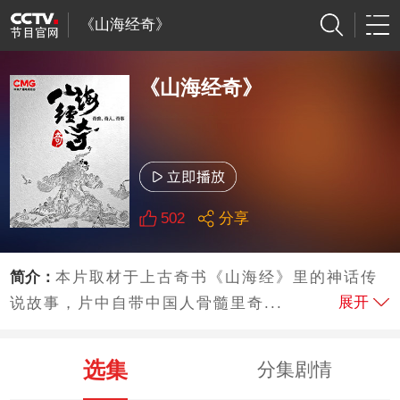
《山海经奇》
《山海经奇》
502
分享
简介：
本片取材于上古奇书《山海经》里的神话传
展开
说故事，片中自带中国人骨髓里奇...
选集
分集剧情