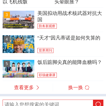
以飞机残骸
头晕眼胀？
美国拟动用战术核武器对抗大
3
国
防务新观察
“天才”因凡蒂诺是如何失算的
4
世界周刊
饭后踮脚尖真的能降血糖吗？
5
职场健康课
查看更多
换一换