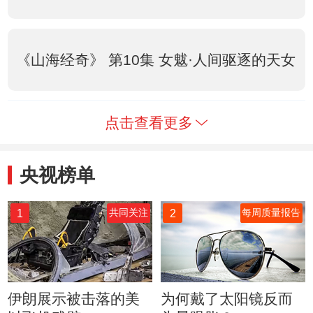
《山海经奇》 第10集 女魃·人间驱逐的天女
点击查看更多
央视榜单
1
2
共同关注
每周质量报告
伊朗展示被击落的美
为何戴了太阳镜反而