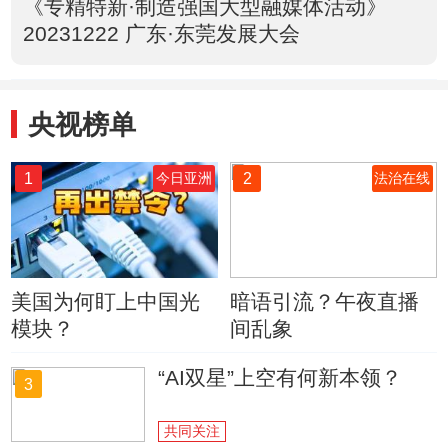
《专精特新·制造强国大型融媒体活动》
20231222 广东·东莞发展大会
央视榜单
1
2
今日亚洲
法治在线
美国为何盯上中国光
暗语引流？午夜直播
模块？
间乱象
“AI双星”上空有何新本领？
3
共同关注