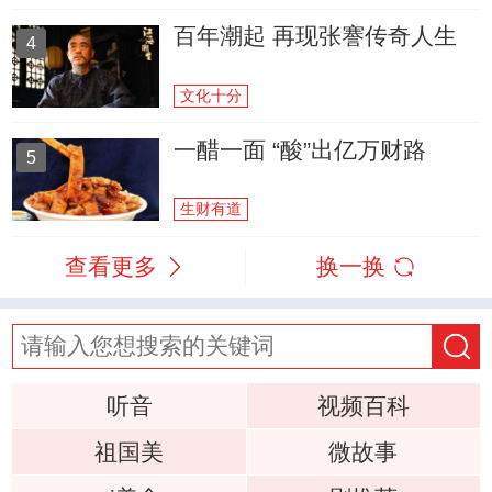
百年潮起 再现张謇传奇人生
4
文化十分
一醋一面 “酸”出亿万财路
5
生财有道
查看更多
换一换
听音
视频百科
祖国美
微故事