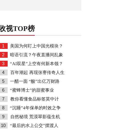
收视TOP榜
1
美国为何盯上中国光模块？
2
暗语引流？午夜直播间乱象
3
“AI双星”上空有何新本领？
4
百年潮起 再现张謇传奇人生
5
一醋一面 “酸”出亿万财路
6
“蜜蜂博士”的甜蜜事业
7
教你看懂食品标签莫中计
8
“沉睡”4年保单的时效之争
9
自然秘境 荒漠翠影蕴生机
10
“最后的水上公交”摆渡人