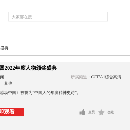
频道大全
栏目大全
片库
4K专区
听
奖盛典
育
电影
国防军事
电视剧
纪录
科教
戏曲
社会与法
少
国2022年度人物颁奖盛典
闻
所属频道：
CCTV-1综合高清
：
其他
感动中国》被誉为“中国人的年度精神史诗”。
即观看
点赞
收藏