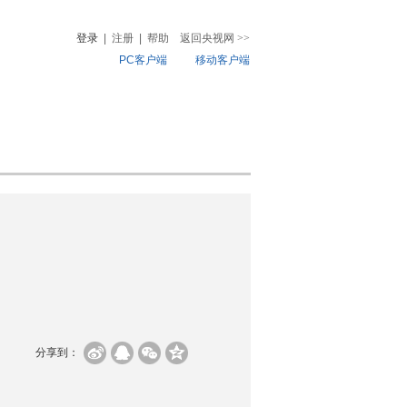
登录
|
注册
|
帮助
返回央视网
>>
PC客户端
移动客户端
音
热榜
微视频
儿
音乐
体育赛事
农业农村
分享到：