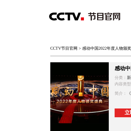
首页
直播
节目单
CCTV节目官网
> 感动中国2022年度人物颁
综合
新闻
财经
综艺
中文国际
体
感动中
分类：
新
内容类型
简介：
《
立