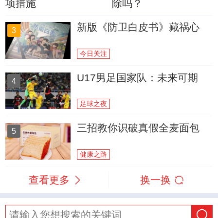
项措施
除吗？
新版《防卫白皮书》藏祸心
3
今日关注
U17男足国家队：未来可期
4
足球之夜
三招教你识破真假全麦面包
5
健康之路
查看更多
换一换