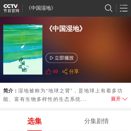
《中国湿地》
《中国湿地》
49
分享
简介：
湿地被称为“地球之肾”，是地球上有着多功
展开
能、富有生物多样性的生态系统...
选集
分集剧情