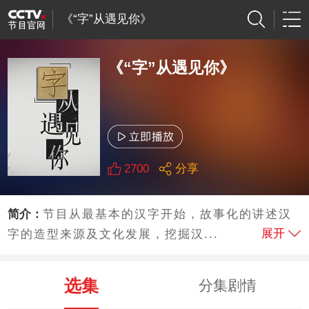
《“字”从遇见你》
《“字”从遇见你》
2700
分享
简介：
节目从最基本的汉字开始，故事化的讲述汉
展开
字的造型来源及文化发展，挖掘汉...
选集
分集剧情