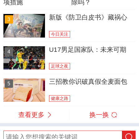
项措施
除吗？
新版《防卫白皮书》藏祸心
3
今日关注
U17男足国家队：未来可期
4
足球之夜
三招教你识破真假全麦面包
5
健康之路
查看更多
换一换