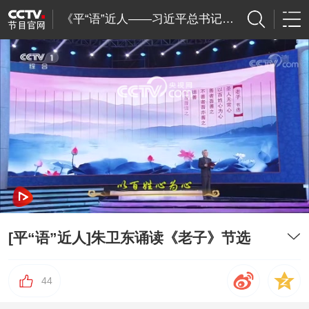
《平“语”近人——习近平总书记用典》
网络开小差了，请稍后再试
[平“语”近人]朱卫东诵读《老子》节选
44