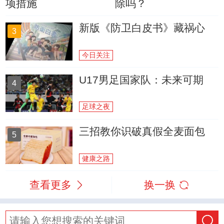
项措施
除吗？
新版《防卫白皮书》藏祸心
3
今日关注
U17男足国家队：未来可期
4
足球之夜
三招教你识破真假全麦面包
5
健康之路
查看更多
换一换