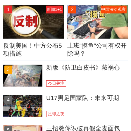
1
2
新闻1+1
中国法治观察
反制美国！中方公布5
上班“摸鱼”公司有权开
项措施
除吗？
新版《防卫白皮书》藏祸心
3
今日关注
U17男足国家队：未来可期
4
足球之夜
三招教你识破真假全麦面包
5