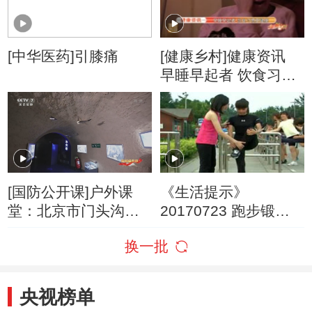
[中华医药]引膝痛
[健康乡村]健康资讯
早睡早起者 饮食习惯
更健康
[国防公开课]户外课
《生活提示》
堂：北京市门头沟区
20170723 跑步锻炼
防空防灾宣教体验馆
拉伸必不可少
换一批
央视榜单