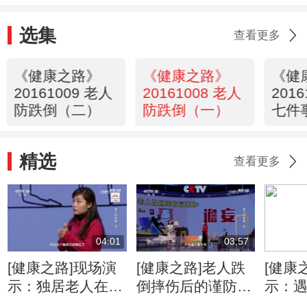
选集
查看更多
《健康之路》
《健康之路》
《健
20161009 老人
20161008 老人
201
防跌倒（二）
防跌倒（一）
七件
（下
精选
查看更多
04:01
03:57
[健康之路]现场演
[健康之路]老人跌
[健康
示：独居老人在家
倒摔伤后的谨防：
示：
跌倒怎样防止二次
谵妄
你该