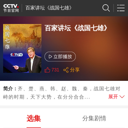
百家讲坛《战国七雄》
百家讲坛《战国七雄》
731
分享
简介：
齐、楚、燕、韩、赵、魏、秦，战国七雄对
展开
峙的时期，天下大势，在分分合合...
选集
分集剧情