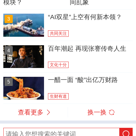
模块？
间乱象
“AI双星”上空有何新本领？
3
共同关注
百年潮起 再现张謇传奇人生
4
文化十分
一醋一面 “酸”出亿万财路
5
生财有道
查看更多
换一换