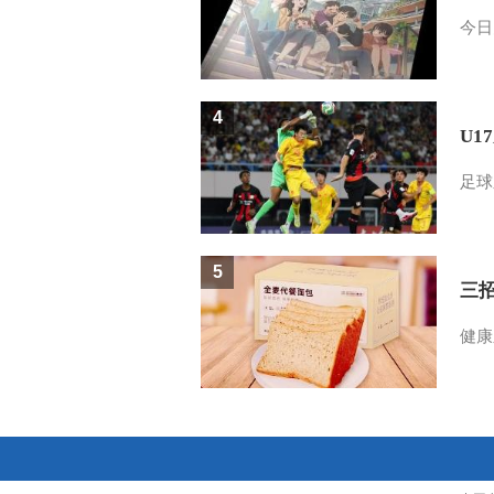
今日
4
U1
足球
5
三
健康