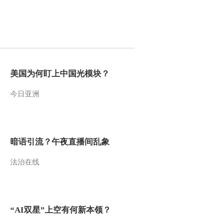
2012-07-20 14:20:23
《百家讲坛》 20120719
大故宫 第二部 （九）养
心三希
2012-07-19 13:58:58
美国为何盯上中国光模块？
《百家讲坛》 20120718
今日亚洲
大故宫 第二部 （八） 养
心惩贪
2012-07-18 14:40:28
暗语引流？午夜直播间乱象
《百家讲坛》 20120717
大故宫 第二部 （七）养
心新政
法治在线
2012-07-17 14:15:28
《百家讲坛》 20120716
大故宫 第二部 （六） 养
“AI双星”上空有何新本领？
心帝居