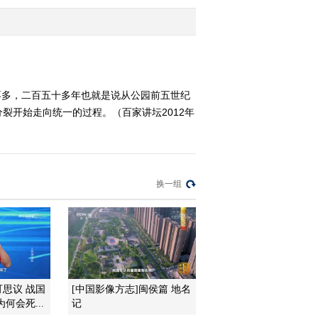
启祥长春
2012-07-28 15:28:06
《百家讲坛》 20120727
大故宫[第二部]（十七）
永寿之宫
不多，二百五十多年也就是说从公园前五世纪
裂开始走向统一的过程。（百家讲坛2012年
2012-07-27 15:39:45
《百家讲坛》 20120726
大故宫[第二部]（十六）
景阳咸福
换一组
2012-07-26 15:10:45
《百家讲坛》 20120725
大故宫 第二部 （十五）
延禧永和
2012-07-25 15:05:48
可思议 战国
[中国影像方志]闽侯篇 地名
《百家讲坛》 20120724
何会死...
记
大故宫 第二部 （十四）