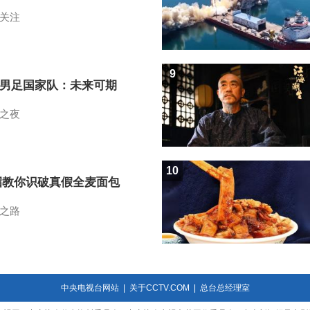
关注
9
7男足国家队：未来可期
之夜
10
招教你识破真假全麦面包
之路
中央电视台网站
|
关于CCTV.COM
|
总台总经理室