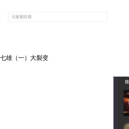
频道大全
栏目大全
片库
4K专区
听
育
电影
国防军事
电视剧
纪录
科教
戏曲
社会与法
少
 战国七雄（一）大裂变
往