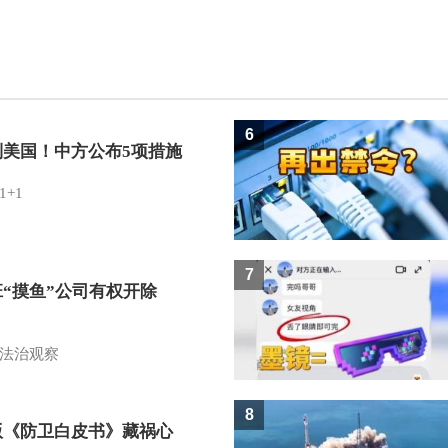
6
制美国！中方公布5项措施
1+1
7
班“摸鱼”公司有权开除
？
法治观察
8
版《防卫白皮书》藏祸心