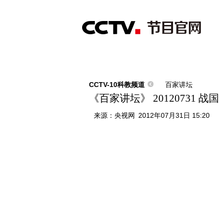
首页
直播
节目单
综合
新闻
财经
综艺
中文国际
体
CCTV-10科教频道
百家讲坛
《百家讲坛》 20120731
来源：
央视网
2012年07月31日 15:20