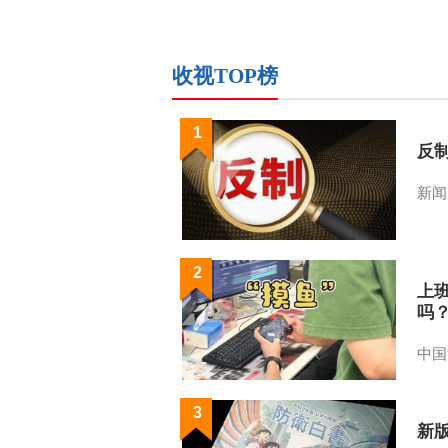
收视TOP榜
1
反
新闻
2
上
吗
中国
3
新