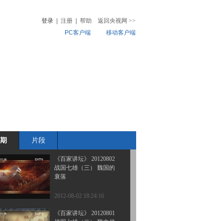
战国七雄（六）计杀庞涓
登录
|
注册
|
帮助
返回央视网
>>
PC客户端
移动客户端
2012-08-05 15:22:46
《百家讲坛》 20120804
音
热榜
战国七雄（五）围魏救赵
微视频
儿
音乐
体育赛事
农业农村
2012-08-04 19:08:12
《百家讲坛》 20120803
战国七雄（四）邹忌相齐
期
片段
2012-08-03 14:28:20
《百家讲坛》 20120802
战国七雄（三） 魏国的
衰落
2012-08-02 18:24:16
《百家讲坛》 20120801