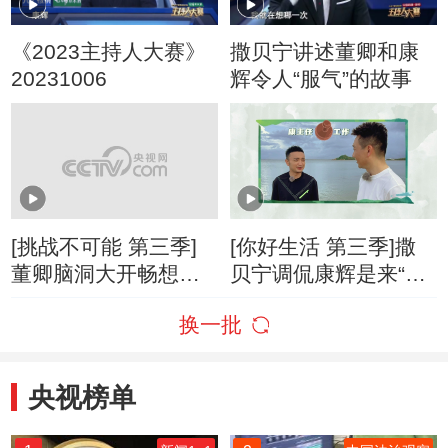
《2023主持人大赛》
撒贝宁讲述董卿和康
20231006
辉令人“服气”的故事
[挑战不可能 第三季]
[你好生活 第三季]撒
董卿脑洞大开畅想挑
贝宁调侃康辉是来“视
战项目 撒贝宁：给你
察”节目工作的领导
换一批
满分
央视榜单