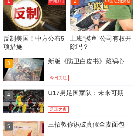
1
2
新闻1+1
中国法治观察
反制美国！中方公布5
上班“摸鱼”公司有权开
项措施
除吗？
新版《防卫白皮书》藏祸心
3
今日关注
U17男足国家队：未来可期
4
足球之夜
三招教你识破真假全麦面包
5