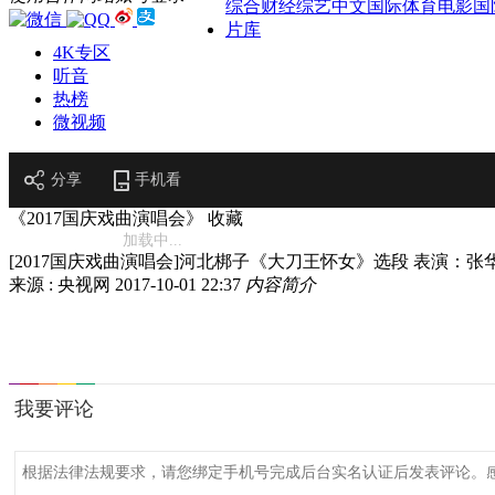
综合
财经
综艺
中文国际
体育
电影
国
片库
4K专区
听音
热榜
微视频
分享
手机看
《2017国庆戏曲演唱会》
收藏
加载中...
[2017国庆戏曲演唱会]河北梆子《大刀王怀女》选段 表演：张
来源 : 央视网
2017-10-01 22:37
内容简介