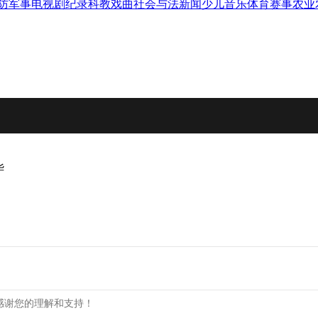
防军事
电视剧
纪录
科教
戏曲
社会与法
新闻
少儿
音乐
体育赛事
农业
华