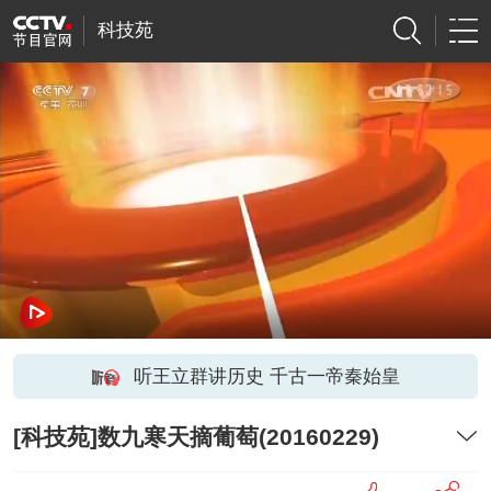
科技苑
听王立群讲历史 千古一帝秦始皇
[科技苑]数九寒天摘葡萄(20160229)