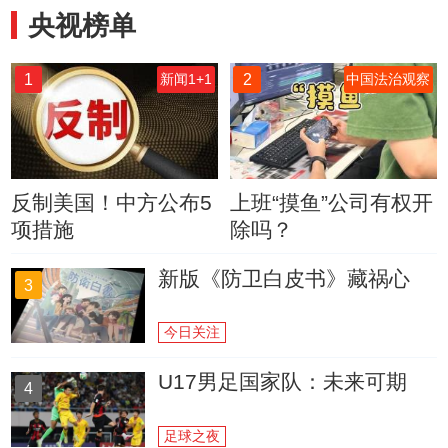
央视榜单
1
2
新闻1+1
中国法治观察
反制美国！中方公布5
上班“摸鱼”公司有权开
项措施
除吗？
新版《防卫白皮书》藏祸心
3
今日关注
U17男足国家队：未来可期
4
足球之夜