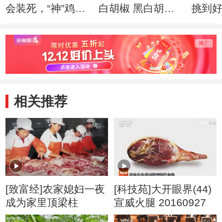
会装死，“神”鸡来
白胡椒 黑白胡椒
挑到
了
啥区别
相关推荐
[致富经]农家媳妇一夜
[科技苑]大开眼界(44)
成为家里顶梁柱
宣威火腿 20160927