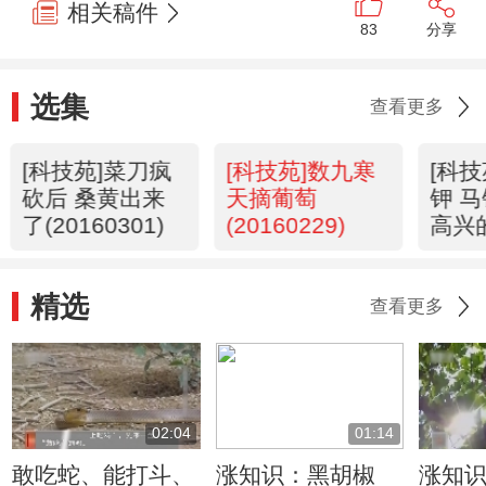
相关稿件
83
分享
选集
查看更多
[科技苑]菜刀疯
[科技苑]数九寒
[科
砍后 桑黄出来
天摘葡萄
钾 
了(20160301)
(20160229)
高兴
(201
精选
查看更多
02:04
01:14
敢吃蛇、能打斗、
涨知识：黑胡椒
涨知