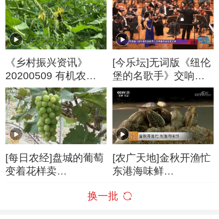
《乡村振兴资讯》
[今乐坛]无词版《纽伦
20200509 有机农业
堡的名歌手》交响音
与绿色发展
乐会在京上演
[每日农经]盘城的葡萄
[农广天地]金秋开渔忙
变着花样卖
东港海味鲜
20180919
20181014
换一批