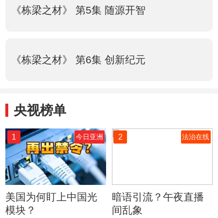
《栋梁之材》 第5集 随源开智
《栋梁之材》 第6集 创新纪元
央视榜单
1
2
今日亚洲
法治在线
美国为何盯上中国光
暗语引流？午夜直播
模块？
间乱象