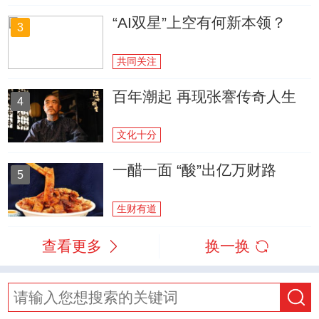
“AI双星”上空有何新本领？
3
共同关注
百年潮起 再现张謇传奇人生
4
文化十分
一醋一面 “酸”出亿万财路
5
生财有道
查看更多
换一换