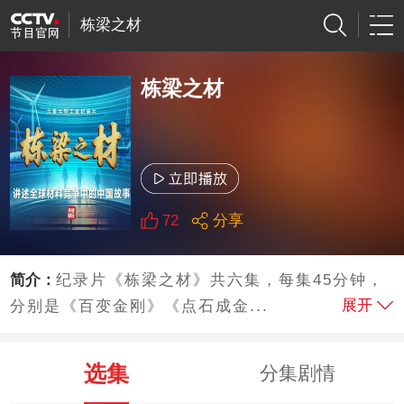
栋梁之材
栋梁之材
72
分享
简介：
纪录片《栋梁之材》共六集，每集45分钟，
展开
分别是《百变金刚》《点石成金...
选集
分集剧情