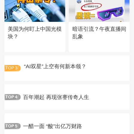
美国为何盯上中国光模
暗语引流？午夜直播间
块？
乱象
“AI双星”上空有何新本领？
TOP
3
百年潮起 再现张謇传奇人生
TOP
4
一醋一面 “酸”出亿万财路
TOP
5