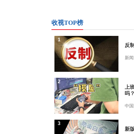
收视TOP榜
1
反
新闻
2
上
吗
中国
3
新