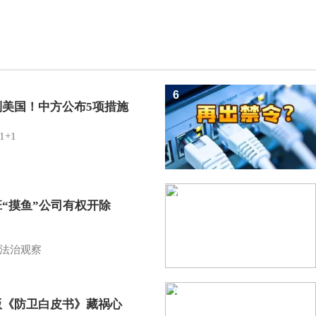
6
制美国！中方公布5项措施
1+1
7
班“摸鱼”公司有权开除
？
法治观察
8
版《防卫白皮书》藏祸心