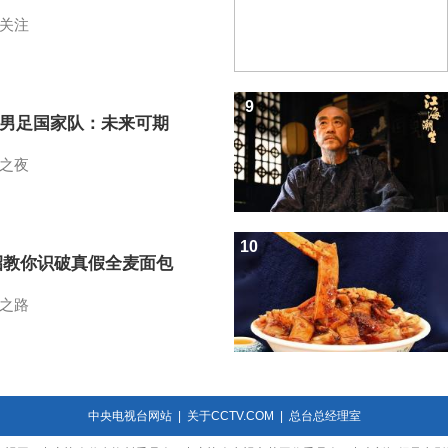
关注
9
7男足国家队：未来可期
之夜
10
招教你识破真假全麦面包
之路
中央电视台网站
|
关于CCTV.COM
|
总台总经理室