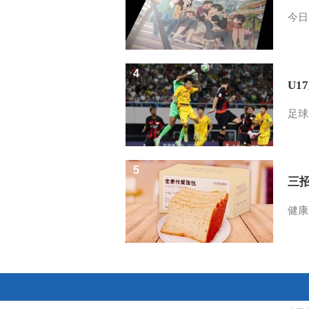
今日
4
U1
足球
5
三
健康