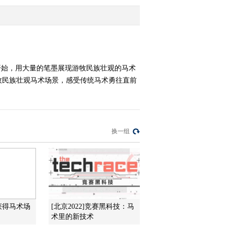
铜镜》
2022-05-14 21:31:57
[艺术里的奥林匹
克]20220508 敦煌壁画·剑
术组图
首开始，用大量的笔墨展现游牧民族壮观的马术
牧民族壮观马术场景，感受传统马术勇往直前
2022-05-08 20:58:16
[艺术里的奥林匹
克]20220507 《寒江独钓
图》
换一组
2022-05-07 20:48:20
[艺术里的奥林匹
克]20220501 敦煌壁画-举
重组图
2022-05-01 22:03:46
获得马术场
[北京2022]竞赛黑科技：马
[艺术里的奥林匹
术里的新技术
克]20220430 持羽毛球的