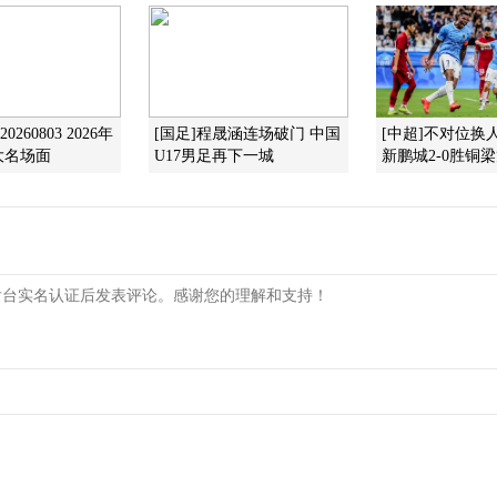
0260803 2026年
[国足]程晟涵连场破门 中国
[中超]不对位换
大名场面
U17男足再下一城
新鹏城2-0胜铜