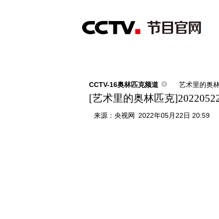
首页
直播
节目单
综合
新闻
财经
综艺
中文国际
体
CCTV-16奥林匹克频道
艺术里的奥
[艺术里的奥林匹克]202205
来源：
央视网
2022年05月22日 20:59