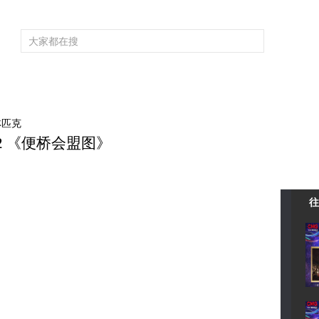
频道大全
栏目大全
片库
4K专区
听
育
电影
国防军事
电视剧
纪录
科教
戏曲
社会与法
少
林匹克
22 《便桥会盟图》
往