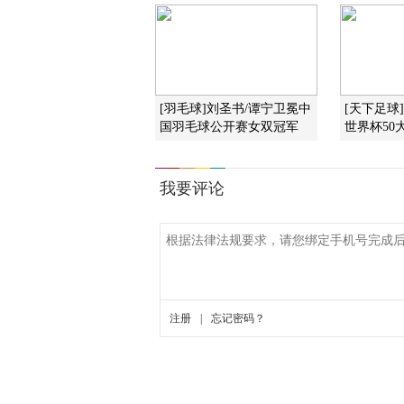
[羽毛球]刘圣书/谭宁卫冕中
[天下足球]2
国羽毛球公开赛女双冠军
世界杯50