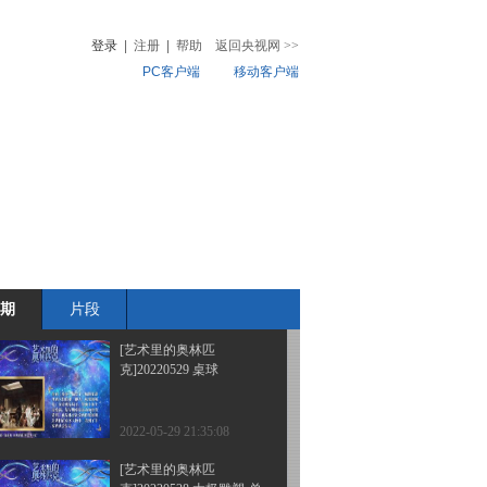
克]20220611 《雪中猎
人》
登录
|
注册
|
帮助
返回央视网
>>
PC客户端
移动客户端
2022-06-11 20:44:30
[艺术里的奥林匹
音
热榜
克]20220605 《利菲河上
微视频
的游泳比赛》
儿
音乐
体育赛事
农业农村
2022-06-05 21:04:51
[艺术里的奥林匹
克]20220604 武僧演武图
期
片段
2022-06-04 21:18:55
[艺术里的奥林匹
克]20220529 桌球
2022-05-29 21:35:08
[艺术里的奥林匹