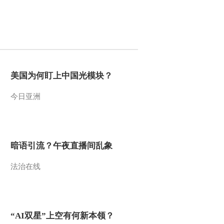
2022-04-16 21:57:27
[艺术里的奥林匹
克]20220410 张旭草书与
剑舞
2022-04-10 20:57:46
美国为何盯上中国光模块？
[艺术里的奥林匹
今日亚洲
克]20220409 体育寓言
2022-04-09 21:43:49
暗语引流？午夜直播间乱象
[艺术里的奥林匹
克]20220403 隆桑的赛马
法治在线
2022-04-03 21:23:51
[艺术里的奥林匹
克]20220402 体育邮票
“AI双星”上空有何新本领？