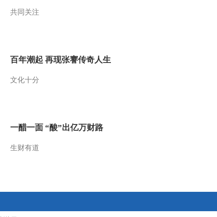
共同关注
2022-04-02 21:10:13
[艺术里的奥林匹
克]20220327 《弓箭手赫
拉克勒斯》
百年潮起 再现张謇传奇人生
2022-03-27 21:44:32
文化十分
[艺术里的奥林匹
克]20220326 骑马射猎俑
2022-03-26 21:48:39
一醋一面 “酸”出亿万财路
[艺术里的奥林匹
克]20220320 马术图
生财有道
2022-03-20 21:16:55
[艺术里的奥林匹
克]20220319 敦煌壁画 游
泳组图