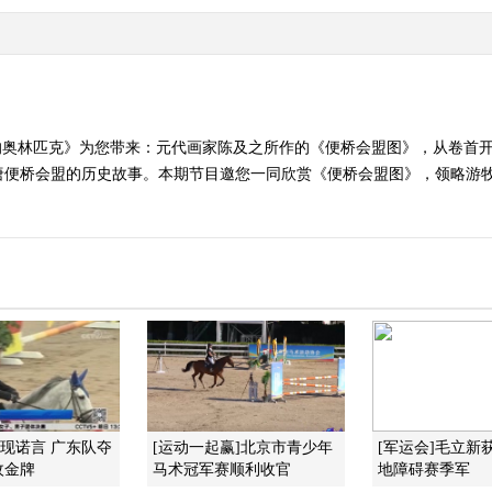
术里的奥林匹克》为您带来：元代画家陈及之所作的《便桥会盟图》，从卷
唐便桥会盟的历史故事。本期节目邀您一同欣赏《便桥会盟图》，领略游
实现诺言 广东队夺
[运动一起赢]北京市青少年
[军运会]毛立新
枚金牌
马术冠军赛顺利收官
地障碍赛季军