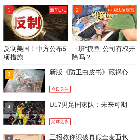
1
2
新闻1+1
中国法治观察
反制美国！中方公布5
上班“摸鱼”公司有权开
项措施
除吗？
新版《防卫白皮书》藏祸心
3
今日关注
U17男足国家队：未来可期
4
足球之夜
三招教你识破真假全麦面包
5