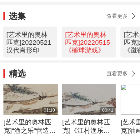
选集
查看更多
[艺术里的奥林
[艺术里的奥林
[艺
匹克]20220521
匹克]20220515
匹克]
汉代肖形印
《槌球游戏》
《蹴
镜》
精选
查看更多
01:10
00:41
[艺术里的奥林匹
[艺术里的奥林匹
[艺术
克]“渔之乐”营造了
克]《江村渔乐
克]油
世外桃源的氛围
图》反映垂钓运动
和丙