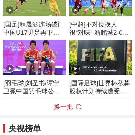
[国足]程晟涵连场破门
[中超]不对位换人
中国U17男足再下一
很“对味” 新鹏城2-0胜
城
铜梁龙
[羽毛球]刘圣书/谭宁
[国际足球]世界杯私募
卫冕中国羽毛球公开
股权计划持续遭受抵
赛女双冠军
制
换一批
央视榜单