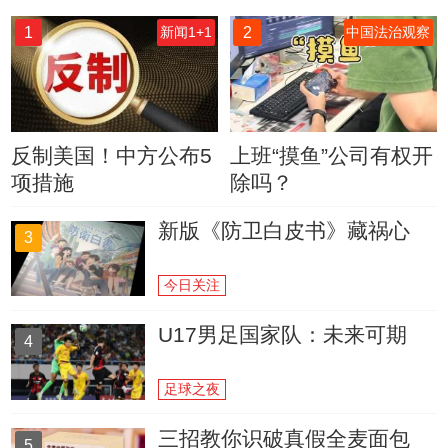
1
2
新闻1+1
中国法治观察
反制美国！中方公布5
上班“摸鱼”公司有权开
项措施
除吗？
新版《防卫白皮书》藏祸心
3
今日关注
U17男足国家队：未来可期
4
足球之夜
三招教你识破真假全麦面包
5