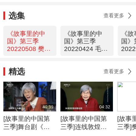
选集
查看更多
《故事里的中
《故事里的中
《故
国》第三季
国》第三季
国》
20220508 樊锦
20220424 毛相
202
诗
林
玉
精选
查看更多
40:39
04:32
[故事里的中国第
[故事里的中国第
[故事
三季]舞台剧《樊
三季]连线敦煌研
三季]
锦诗》
究院名誉院长樊锦
自传