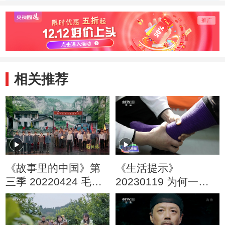
诗
述樊
的爱
相关推荐
《故事里的中国》第
《生活提示》
三季 20220424 毛相
20230119 为何一朝
林
崴脚 就常常崴脚？