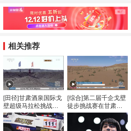
画夺得
画
相关推荐
[田径]甘肃酒泉国际戈
[综合]第二届千企戈壁
壁超级马拉松挑战极
徒步挑战赛在甘肃敦
限
煌举行