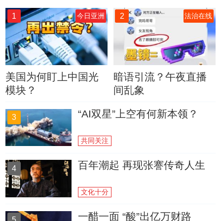
1
2
今日亚洲
法治在线
美国为何盯上中国光
暗语引流？午夜直播
模块？
间乱象
“AI双星”上空有何新本领？
3
共同关注
百年潮起 再现张謇传奇人生
4
文化十分
一醋一面 “酸”出亿万财路
5