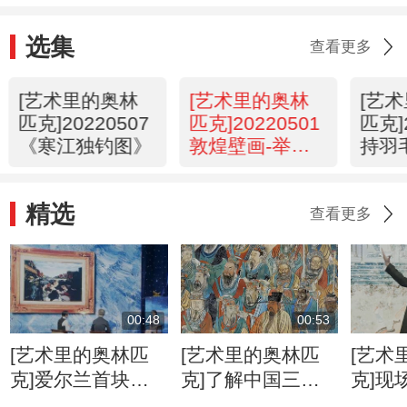
选集
查看更多
[艺术里的奥林
[艺术里的奥林
[艺
匹克]20220507
匹克]20220501
匹克]
《寒江独钓图》
敦煌壁画-举重
持羽
组图
精选
查看更多
00:48
00:53
[艺术里的奥林匹
[艺术里的奥林匹
[艺术
克]爱尔兰首块奥
克]了解中国三大
克]现
运奖牌竟是由一幅
壁画之一的寺观壁
院长