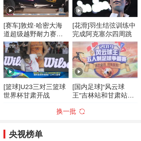
[赛车]敦煌·哈密大海
[花滑]羽生结弦训练中
道超级越野耐力赛落
完成阿克塞尔四周跳
幕
[篮球]U23三对三篮球
[国内足球]“风云球
世界杯甘肃开战
王”吉林站和甘肃站落
幕
换一批
央视榜单