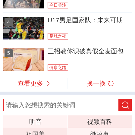
今日关注
U17男足国家队：未来可期
4
足球之夜
三招教你识破真假全麦面包
5
健康之路
查看更多
换一换
听音
视频百科
祖国美
微故事