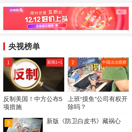
美国把乌克兰推向
对话和平解决危机
表示 
毁灭边缘
在爆发
承担责
央视榜单
1
2
新闻1+1
中国法治观察
反制美国！中方公布5
上班“摸鱼”公司有权开
项措施
除吗？
新版《防卫白皮书》藏祸心
3