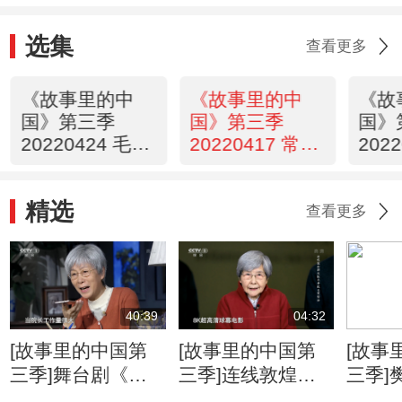
选集
查看更多
《故事里的中
《故事里的中
《故
国》第三季
国》第三季
国》
20220424 毛相
20220417 常香
202
林
玉
栋
精选
查看更多
40:39
04:32
[故事里的中国第
[故事里的中国第
[故事
三季]舞台剧《樊
三季]连线敦煌研
三季]
锦诗》
究院名誉院长樊锦
自传