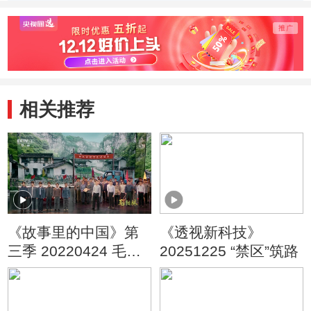
诗
述樊
的爱
相关推荐
《故事里的中国》第
《透视新科技》
三季 20220424 毛相
20251225 “禁区”筑路
林