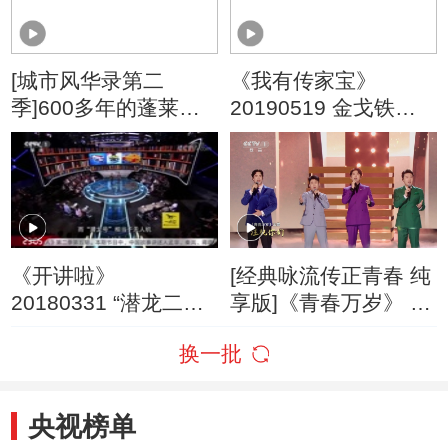
[城市风华录第二
《我有传家宝》
季]600多年的蓬莱一
20190519 金戈铁马
号古船 彰显着古代航
塑传奇
海者的雄心与智慧
《开讲啦》
[经典咏流传正青春 纯
20180331 “潜龙二
享版]《青春万岁》 演
号”总设计师刘健开
唱：张英席 王凯 洪之
换一批
讲：我们为什么要探
光 马佳
索海洋
央视榜单