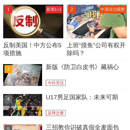
1
2
新闻1+1
中国法治观察
反制美国！中方公布5
上班“摸鱼”公司有权开
项措施
除吗？
新版《防卫白皮书》藏祸心
3
今日关注
U17男足国家队：未来可期
4
足球之夜
三招教你识破真假全麦面包
5