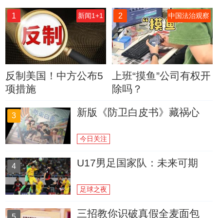
1
2
新闻1+1
中国法治观察
反制美国！中方公布5
上班“摸鱼”公司有权开
项措施
除吗？
新版《防卫白皮书》藏祸心
3
今日关注
U17男足国家队：未来可期
4
足球之夜
三招教你识破真假全麦面包
5