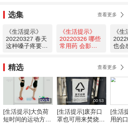
选集
查看更多
《生活提示》
《生活提示》
《生
20220327 春天
20220326 哪些
202
这种嗓子疼要警
常用药 会影响
也会
惕！
驾驶安全
吗？
精选
查看更多
00:53
00:53
[生活提示]大负荷
[生活提示]废弃口
[生活
短时间的运动方式
罩也可用来焚烧发
用的
不能瘦腿
电
它垃