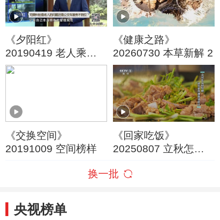
《夕阳红》
《健康之路》
20190419 老人乘车
20260730 本草新解 2
别着急
《交换空间》
《回家吃饭》
20191009 空间榜样
20250807 立秋怎么
贴秋膘 这份食肉指南
换一批
请收好
央视榜单