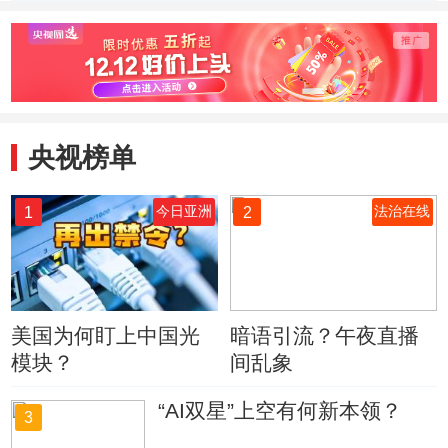
中风险地区
作专班 安全稳定
作专班
保供
保供
央视榜单
1
2
今日亚洲
法治在线
美国为何盯上中国光
暗语引流？午夜直播
模块？
间乱象
“AI双星”上空有何新本领？
3