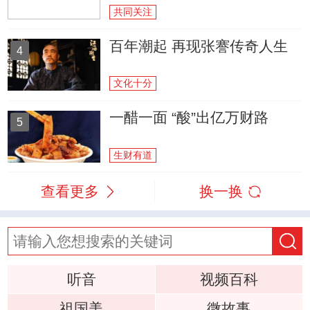
共同关注
百年潮起 再现张謇传奇人生
4
文化十分
一醋一面 “酸”出亿万财路
5
生财有道
查看更多
换一换
听音
视频百科
祖国美
微故事