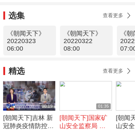
选集
查看更多
《朝闻天下》
《朝闻天下》
《朝
20220323
20220322
2022
06:00
08:00
07:0
精选
查看更多
00:19
01:35
[朝闻天下]吉林 新
[朝闻天下]国家矿
[朝闻
冠肺炎疫情防控
山安全监察局 成
山安全
吉林市多地调整为
立煤炭安全保供工
立煤炭