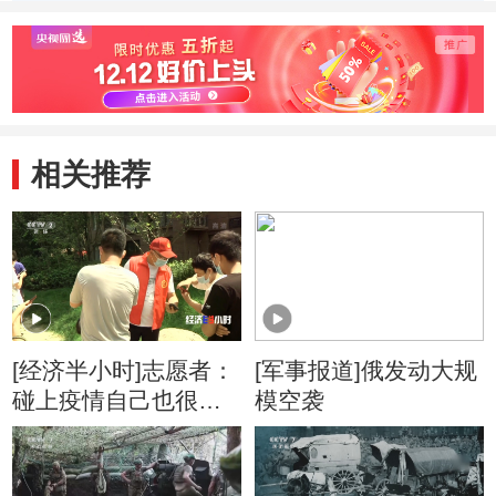
军特别军事行动
相关推荐
[经济半小时]志愿者：
[军事报道]俄发动大规
碰上疫情自己也很害
模空袭
怕 但害怕也得有人挺
身而出