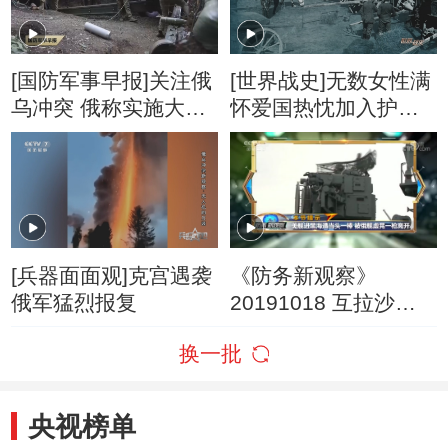
[国防军事早报]关注俄
[世界战史]无数女性满
乌冲突 俄称实施大规
怀爱国热忱加入护士
模打击 乌称击退多次
志愿者队伍
进攻
[兵器面面观]克宫遇袭
《防务新观察》
俄军猛烈报复
20191018 互拉沙特
军舰黑海过招 互飙雷
换一批
达 美俄对抗急剧升
温？
央视榜单