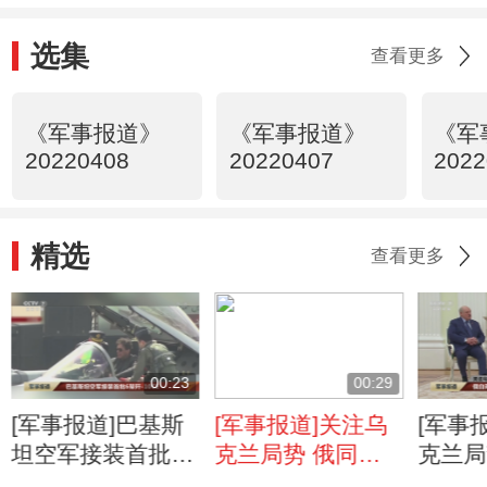
选集
查看更多
《军事报道》
《军事报道》
《军
20220408
20220407
2022
精选
查看更多
00:23
00:29
[军事报道]巴基斯
[军事报道]关注乌
[军事
坦空军接装首批6
克兰局势 俄同意
克兰局
架歼-10CE
外国志愿者参加俄
国总统