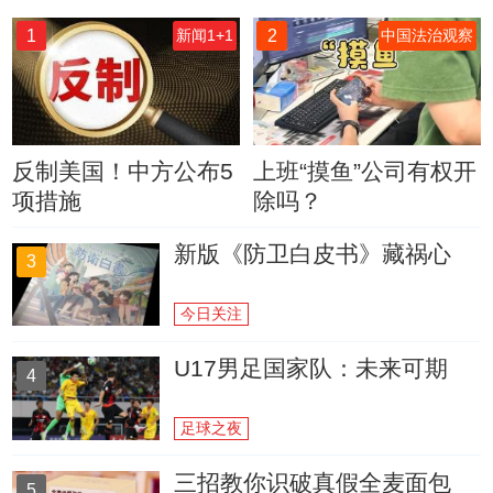
1
2
新闻1+1
中国法治观察
反制美国！中方公布5
上班“摸鱼”公司有权开
项措施
除吗？
新版《防卫白皮书》藏祸心
3
今日关注
U17男足国家队：未来可期
4
足球之夜
三招教你识破真假全麦面包
5