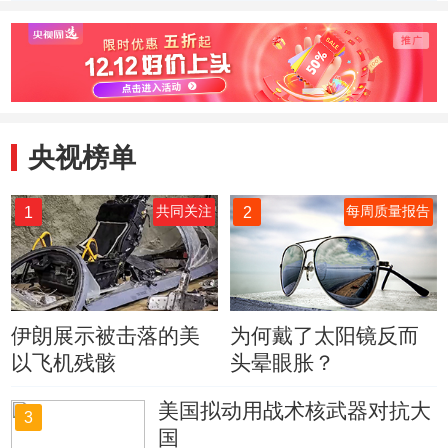
总设计师吴伟仁接
普惠托育服务体系
极建言
受总台专访 探月
建设
工程四期已经立项
央视榜单
1
2
共同关注
每周质量报告
伊朗展示被击落的美
为何戴了太阳镜反而
以飞机残骸
头晕眼胀？
美国拟动用战术核武器对抗大
3
国