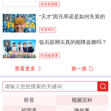
防务新观察
“天才”因凡蒂诺是如何失算的
4
世界周刊
饭后踮脚尖真的能降血糖吗？
5
职场健康课
查看更多
换一换
听音
视频百科
祖国美
微故事