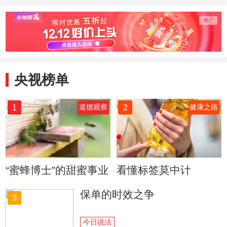
牢“中国饭碗”
有“硬招”
国水库
水量1
米
央视榜单
1
2
道德观察
健康之路
“蜜蜂博士”的甜蜜事业
看懂标签莫中计
保单的时效之争
3
今日说法