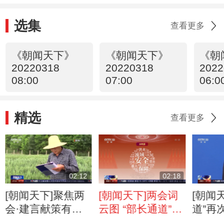
选集
查看更多
《朝闻天下》
《朝闻天下》
《朝
20220318
20220318
2022
08:00
07:00
06:0
精选
查看更多
02:12
02:18
[朝闻天下]聚焦两
[朝闻天下]两会词
[朝闻
会·建言献策有我
云图 “部长通道”：
道”再
加快种业振兴 端
承诺有“干货” 落实
部部长