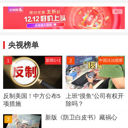
应
质量的福利保障
助力乡
央视榜单
1
2
新闻1+1
中国法治观察
反制美国！中方公布5
上班“摸鱼”公司有权开
项措施
除吗？
新版《防卫白皮书》藏祸心
3