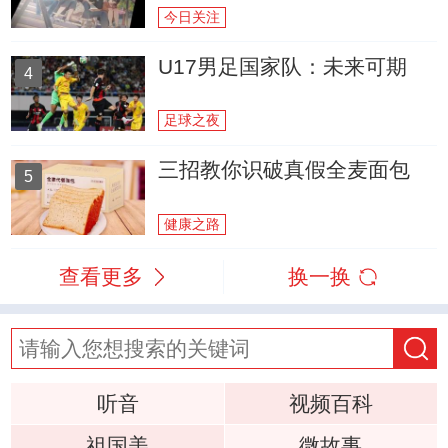
今日关注
U17男足国家队：未来可期
4
足球之夜
三招教你识破真假全麦面包
5
健康之路
查看更多
换一换
听音
视频百科
祖国美
微故事