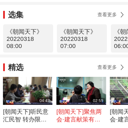
选集
查看更多
《朝闻天下》
《朝闻天下》
《朝
20220318
20220318
2022
08:00
07:00
06:0
精选
查看更多
04:47
02:59
[朝闻天下]听民意
[朝闻天下]聚焦两
[朝闻
汇民智 转办限时
会·建言献策有我
会·建
督导 部委积极回
让残疾人享有更高
推进数